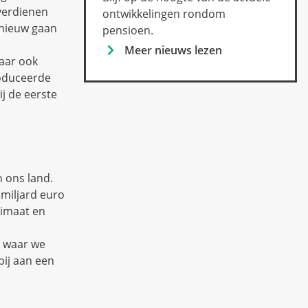
verdienen
ontwikkelingen rondom
pnieuw gaan
pensioen.
Meer nieuws lezen
maar ook
roduceerde
j de eerste
 ons land.
miljard euro
limaat en
k waar we
bij aan een