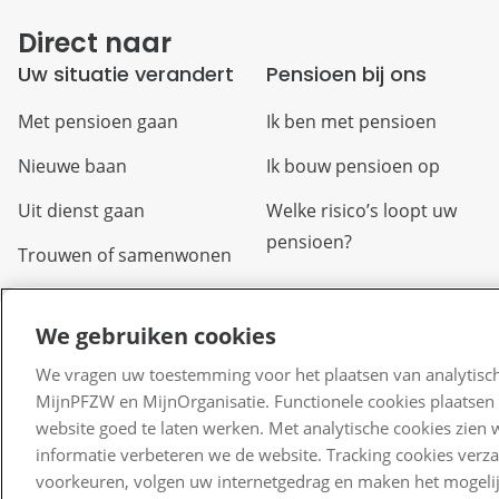
Direct naar
Uw situatie verandert
Pensioen bij ons
Met pensioen gaan
Ik ben met pensioen
Nieuwe baan
Ik bouw pensioen op
Uit dienst gaan
Welke risico’s loopt uw
pensioen?
Trouwen of samenwonen
Arbeidsongeschikt
We gebruiken cookies
Overlijden
We vragen uw toestemming voor het plaatsen van analytisch
Scheiden of uit elkaar
MijnPFZW en MijnOrganisatie. Functionele cookies plaatsen 
gaan
website goed te laten werken. Met analytische cookies zien 
informatie verbeteren we de website. Tracking cookies verz
Verlof
voorkeuren, volgen uw internetgedrag en maken het mogelij