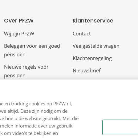
Over PFZW
Klantenservice
Wij zijn PFZW
Contact
Beleggen voor een goed
Veelgestelde vragen
pensioen
Klachtenregeling
Nieuwe regels voor
Nieuwsbrief
pensioen
Digitale post
Zo staan we ervoor
Formulieren
Nieuws
e en tracking cookies op PFZW.nl,
we altijd. Deze zijn nodig om de
Voor de pers
we hoe u de website gebruikt. Met die
PFZW Dichtbij
amelen informatie over uw gebruik,
k om video’s te bekijken en
Werken bij PFZW