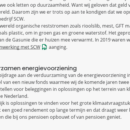
e ook letten op duurzaamheid. Want wij geloven dat geld 
ereld. Daarom zijn we er trots op aan te kondigen dat we o
bedrijf SCW.
er wereld organische reststromen zoals rioolslib, mest, GFT 
zoals plastic, om in groen gas en groene waterstof. Het gep
an de Gasunie die er huizen mee verwarmt. In 2019 waren wi
nwerking met SCW
aanging.
rzamen energievoorziening
bijdrage aan de verduurzaming van de energievoorziening in
l van een nieuw fonds waarmee wij de komende jaren twee 
ellen voor beleggingen in oplossingen op het terrein van k
me Nederland.
ijk is oplossingen te vinden voor het grote klimaatvraagstu
dit een goed rendement op lange termijn en dat draagt weer 
n die bij ons pensioen opbouwt of van pensioen geniet.