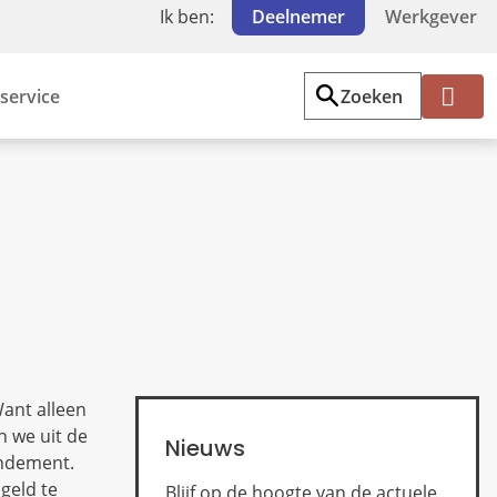
Ik ben:
Deelnemer
Werkgever
service
Zoeken
Mi
jn
PF
Z
W
ant alleen
n we uit de
Nieuws
endement.
geld te
Blijf op de hoogte van de actuele