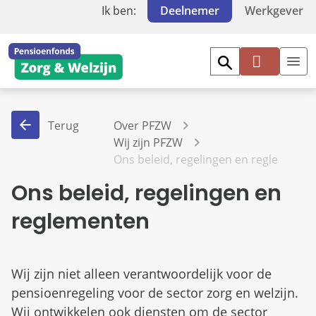
Ik ben:
Deelnemer
Werkgever
Mi
jn
PF
Terug
Over PFZW
Z
Wij zijn PFZW
W
Ons beleid, regelingen en reglemente
Ons beleid, regelingen en
reglementen
Wij zijn niet alleen verantwoordelijk voor de
pensioenregeling voor de sector zorg en welzijn.
Wij ontwikkelen ook diensten om de sector