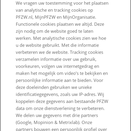
We vragen uw toestemming voor het plaatsen
Wij zijn PFZW
van analytische en tracking cookies op
Beleggen voor een goed pensioen
PFZW.nl, MijnPFZW en MijnOrganisatie.
Functionele cookies plaatsen we altijd. Deze
Nieuwe regels voor pensioen
zijn nodig om de website goed te laten
werken. Met analytische cookies zien we hoe
Zo staan we ervoor
u de website gebruikt. Met die informatie
Nieuws
verbeteren we de website. Tracking cookies
verzamelen informatie over uw gebruik,
Voor de pers
voorkeuren, volgen uw internetgedrag en
maken het mogelijk om video’s te bekijken en
PFZW Dichtbij
persoonlijke informatie aan te bieden. Voor
Werken bij PFZW
deze doeleinden gebruiken we unieke
identificatiegegevens, zoals uw IP-adres. Wij
Responsible disclosure
koppelen deze gegevens aan bestaande PFZW
data om onze dienstverlening te verbeteren.
Digitale toegankelijkheid
We delen uw gegevens met drie partners
Goed Bezig
(Google, Mopinion & Metrixlab). Onze
partners bouwen een persoonlijk profiel over