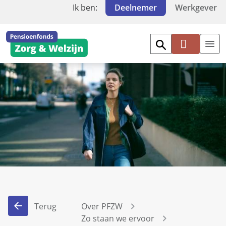
Ik ben:
Deelnemer
Werkgever
Mi
jn
PF
Z
W
Terug
Over PFZW
Zo staan we ervoor