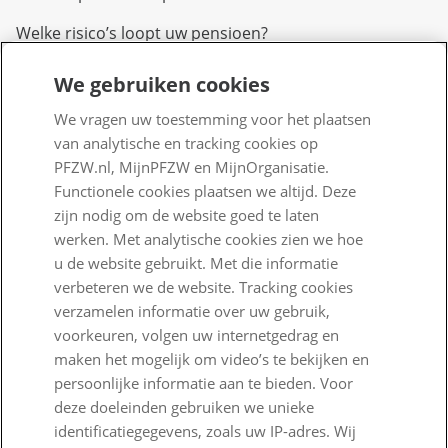
Welke risico’s loopt uw pensioen?
We gebruiken cookies
Over PFZW
We vragen uw toestemming voor het plaatsen
Wij zijn PFZW
van analytische en tracking cookies op
PFZW.nl, MijnPFZW en MijnOrganisatie.
Beleggen voor een goed pensioen
Functionele cookies plaatsen we altijd. Deze
Nieuwe regels voor pensioen
zijn nodig om de website goed te laten
werken. Met analytische cookies zien we hoe
Zo staan we ervoor
u de website gebruikt. Met die informatie
verbeteren we de website. Tracking cookies
Nieuws
verzamelen informatie over uw gebruik,
Voor de pers
voorkeuren, volgen uw internetgedrag en
maken het mogelijk om video’s te bekijken en
PFZW Dichtbij
persoonlijke informatie aan te bieden. Voor
deze doeleinden gebruiken we unieke
Werken bij PFZW
identificatiegegevens, zoals uw IP-adres. Wij