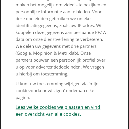
maken het mogelijk om video’s te bekijken en
PFZW Dichtbij
persoonlijke informatie aan te bieden. Voor
deze doeleinden gebruiken we unieke
Werken bij PFZW
identificatiegegevens, zoals uw IP-adres. Wij
Responsible disclosure
koppelen deze gegevens aan bestaande PFZW
data om onze dienstverlening te verbeteren.
Digitale toegankelijkheid
We delen uw gegevens met drie partners
(Google, Mopinion & Metrixlab). Onze
Goed Bezig
partners bouwen een persoonlijk profiel over
u op voor advertentiedoeleinden. We vragen
Klantenservice
u hierbij om toestemming.
Contact
U kunt uw toestemming wijzigen via 'mijn
cookievoorkeur wijzigen' onderaan elke
Veelgestelde vragen
pagina.
Klachtenregeling
Lees welke cookies we plaatsen en vind
een overzicht van alle cookies.
Nieuwsbrief
Digitale post