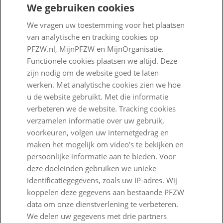
We gebruiken cookies
Over PFZW
We vragen uw toestemming voor het plaatsen
Wij zijn PFZW
van analytische en tracking cookies op
Beleggen voor een goed pensioen
PFZW.nl, MijnPFZW en MijnOrganisatie.
Functionele cookies plaatsen we altijd. Deze
Nieuwe regels voor pensioen
zijn nodig om de website goed te laten
werken. Met analytische cookies zien we hoe
Zo staan we ervoor
u de website gebruikt. Met die informatie
Nieuws
verbeteren we de website. Tracking cookies
verzamelen informatie over uw gebruik,
Voor de pers
voorkeuren, volgen uw internetgedrag en
maken het mogelijk om video’s te bekijken en
PFZW Dichtbij
persoonlijke informatie aan te bieden. Voor
Werken bij PFZW
deze doeleinden gebruiken we unieke
identificatiegegevens, zoals uw IP-adres. Wij
Responsible disclosure
koppelen deze gegevens aan bestaande PFZW
data om onze dienstverlening te verbeteren.
Digitale toegankelijkheid
We delen uw gegevens met drie partners