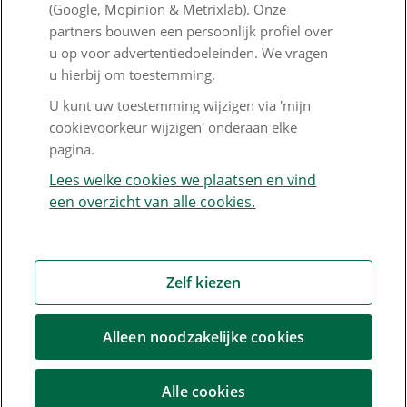
Goed Bezig
(Google, Mopinion & Metrixlab). Onze
partners bouwen een persoonlijk profiel over
u op voor advertentiedoeleinden. We vragen
Klantenservice
u hierbij om toestemming.
Contact
U kunt uw toestemming wijzigen via 'mijn
cookievoorkeur wijzigen' onderaan elke
Veelgestelde vragen
pagina.
Klachtenregeling
Lees welke cookies we plaatsen en vind
een overzicht van alle cookies.
Nieuwsbrief
Digitale post
Formulieren
Zelf kiezen
Alleen noodzakelijke cookies
Disclaimer en copyright
Privacy en cookies
Mijn cookievoorkeur wijzigen
Alle cookies