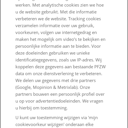
werken. Met analytische cookies zien we hoe
Zo staan we ervoor
u de website gebruikt. Met die informatie
Nieuws
verbeteren we de website. Tracking cookies
verzamelen informatie over uw gebruik,
Voor de pers
voorkeuren, volgen uw internetgedrag en
maken het mogelijk om video’s te bekijken en
PFZW Dichtbij
persoonlijke informatie aan te bieden. Voor
Werken bij PFZW
deze doeleinden gebruiken we unieke
identificatiegegevens, zoals uw IP-adres. Wij
Responsible disclosure
koppelen deze gegevens aan bestaande PFZW
data om onze dienstverlening te verbeteren.
Digitale toegankelijkheid
We delen uw gegevens met drie partners
Goed Bezig
(Google, Mopinion & Metrixlab). Onze
partners bouwen een persoonlijk profiel over
u op voor advertentiedoeleinden. We vragen
Klantenservice
u hierbij om toestemming.
Contact
U kunt uw toestemming wijzigen via 'mijn
cookievoorkeur wijzigen' onderaan elke
Veelgestelde vragen