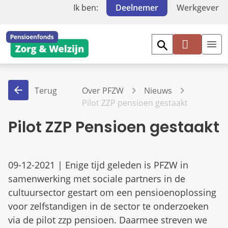
Ik ben:
Deelnemer
Werkgever
Mi
jn
PF
Terug
Over PFZW
Nieuws
Z
Pilot ZZP pensioen gestaakt
W
Pilot ZZP Pensioen gestaakt
09-12-2021 | Enige tijd geleden is PFZW in
samenwerking met sociale partners in de
cultuursector gestart om een pensioenoplossing
voor zelfstandigen in de sector te onderzoeken
via de pilot zzp pensioen. Daarmee streven we