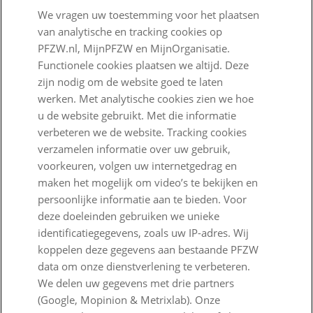
We vragen uw toestemming voor het plaatsen
Wij zijn PFZW
van analytische en tracking cookies op
Beleggen voor een goed pensioen
PFZW.nl, MijnPFZW en MijnOrganisatie.
Functionele cookies plaatsen we altijd. Deze
Nieuwe regels voor pensioen
zijn nodig om de website goed te laten
werken. Met analytische cookies zien we hoe
Zo staan we ervoor
u de website gebruikt. Met die informatie
Nieuws
verbeteren we de website. Tracking cookies
verzamelen informatie over uw gebruik,
Voor de pers
voorkeuren, volgen uw internetgedrag en
maken het mogelijk om video’s te bekijken en
PFZW Dichtbij
persoonlijke informatie aan te bieden. Voor
Werken bij PFZW
deze doeleinden gebruiken we unieke
identificatiegegevens, zoals uw IP-adres. Wij
Responsible disclosure
koppelen deze gegevens aan bestaande PFZW
data om onze dienstverlening te verbeteren.
Digitale toegankelijkheid
We delen uw gegevens met drie partners
Goed Bezig
(Google, Mopinion & Metrixlab). Onze