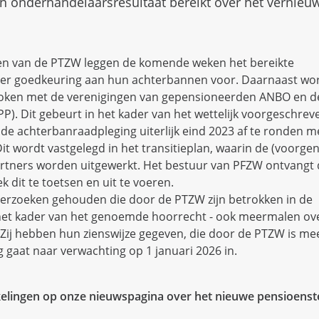
 onderhandelaarsresultaat bereikt over het vernieu
ken van de PTZW leggen de komende weken het bereikte
ter goedkeuring aan hun achterbannen voor. Daarnaast wor
roken met de verenigingen van gepensioneerden ANBO en d
). Dit gebeurt in het kader van het wettelijk voorgeschrev
de achterbanraadpleging uiterlijk eind 2023 af te ronden m
t wordt vastgelegd in het transitieplan, waarin de (voorg
artners worden uitgewerkt. Het bestuur van PFZW ontvangt
k dit te toetsen en uit te voeren.
rzoeken gehouden die door de PTZW zijn betrokken in de
n het kader van het genoemde hoorrecht - ook meermalen ov
Zij hebben hun zienswijze gegeven, die door de PTZW is m
gaat naar verwachting op 1 januari 2026 in.
kelingen op onze nieuwspagina over het nieuwe pensioenste