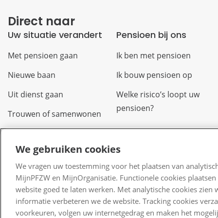
Direct naar
Uw situatie verandert
Pensioen bij ons
Met pensioen gaan
Ik ben met pensioen
Nieuwe baan
Ik bouw pensioen op
Uit dienst gaan
Welke risico’s loopt uw
pensioen?
Trouwen of samenwonen
Arbeidsongeschikt
We gebruiken cookies
Overlijden
We vragen uw toestemming voor het plaatsen van analytisch
Scheiden of uit elkaar
MijnPFZW en MijnOrganisatie. Functionele cookies plaatsen 
gaan
website goed te laten werken. Met analytische cookies zien 
informatie verbeteren we de website. Tracking cookies verz
Verlof
voorkeuren, volgen uw internetgedrag en maken het mogelij