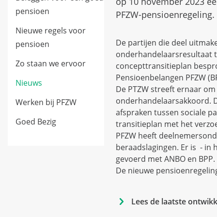
op 10 november 2023 een
pensioen
PFZW-pensioenregeling.
Nieuwe regels voor
De partijen die deel uitma
pensioen
onderhandelaarsresultaat 
Zo staan we ervoor
concepttransitieplan besp
Pensioenbelangen PFZW (BPP
Nieuws
De PTZW streeft ernaar om 
onderhandelaarsakkoord. Di
Werken bij PFZW
afspraken tussen sociale p
Goed Bezig
transitieplan met het verzoe
PFZW heeft deelnemersonde
beraadslagingen. Er is - i
gevoerd met ANBO en BPP. 
De nieuwe pensioenregeling 
Lees de laatste ontwik