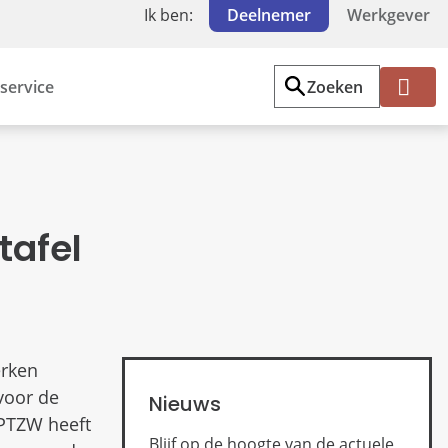
Ik ben:
Deelnemer
Werkgever
service
Zoeken
Mi
jn
PF
Z
W
tafel
erken
voor de
Nieuws
 PTZW heeft
Blijf op de hoogte van de actuele