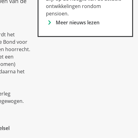
wen van de
ontwikkelingen rondom
pensioen.
Meer nieuws lezen
dt het
e Bond voor
en hoorrecht.
et een
enomen)
 daarna het
erleg
eegewogen.
lsel