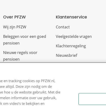
Over PFZW
Klantenservice
Wij zijn PFZW
Contact
Beleggen voor een goed
Veelgestelde vragen
pensioen
Klachtenregeling
Nieuwe regels voor
Nieuwsbrief
pensioen
Digitale post
Zo staan we ervoor
Formulieren
Nieuws
e en tracking cookies op PFZW.nl,
we altijd. Deze zijn nodig om de
Voor de pers
we hoe u de website gebruikt. Met die
PFZW Dichtbij
amelen informatie over uw gebruik,
k om video’s te bekijken en