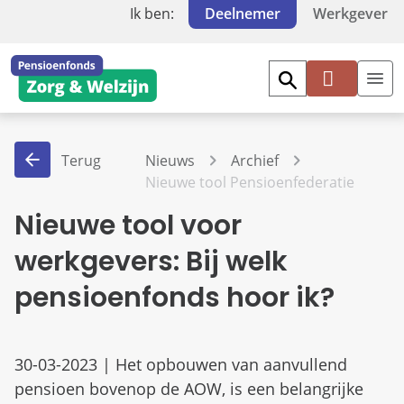
Ik ben:
Deelnemer
Werkgever
Mi
jn
PF
Terug
Nieuws
Archief
Z
Nieuwe tool Pensioenfederatie
W
Nieuwe tool voor
werkgevers: Bij welk
pensioenfonds hoor ik?
30-03-2023 | Het opbouwen van aanvullend
pensioen bovenop de AOW, is een belangrijke