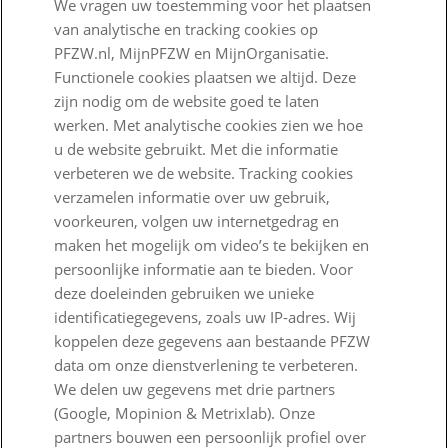
We vragen uw toestemming voor het plaatsen
Wij zijn PFZW
van analytische en tracking cookies op
Beleggen voor een goed pensioen
PFZW.nl, MijnPFZW en MijnOrganisatie.
Functionele cookies plaatsen we altijd. Deze
Nieuwe regels voor pensioen
zijn nodig om de website goed te laten
werken. Met analytische cookies zien we hoe
Zo staan we ervoor
u de website gebruikt. Met die informatie
Nieuws
verbeteren we de website. Tracking cookies
verzamelen informatie over uw gebruik,
Voor de pers
voorkeuren, volgen uw internetgedrag en
maken het mogelijk om video’s te bekijken en
PFZW Dichtbij
persoonlijke informatie aan te bieden. Voor
Werken bij PFZW
deze doeleinden gebruiken we unieke
identificatiegegevens, zoals uw IP-adres. Wij
Responsible disclosure
koppelen deze gegevens aan bestaande PFZW
data om onze dienstverlening te verbeteren.
Digitale toegankelijkheid
We delen uw gegevens met drie partners
Goed Bezig
(Google, Mopinion & Metrixlab). Onze
partners bouwen een persoonlijk profiel over