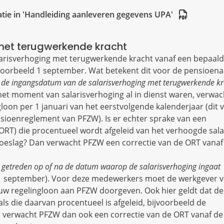
tie in 'Handleiding aanleveren gegevens UPA'
met terugwerkende kracht
salarisverhoging met terugwerkende kracht vanaf een bepaal
jvoorbeeld 1 september. Wat betekent dit voor de pensioena
r de ingangsdatum van de salarisverhoging met terugwerkende kr
et moment van salarisverhoging al in dienst waren, verwa
oon per 1 januari van het eerstvolgende kalenderjaar (dit v
Pensioenreglement van PFZW). Is er echter sprake van een
RT) die procentueel wordt afgeleid van het verhoogde salar
toeslag? Dan verwacht PFZW een correctie van de ORT vana
n getreden op of na de datum waarop de salarisverhoging ingaat
a 1 september). Voor deze medewerkers moet de werkgever v
euw regelingloon aan PFZW doorgeven. Ook hier geldt dat d
 als die daarvan procentueel is afgeleid, bijvoorbeeld de
e verwacht PFZW dan ook een correctie van de ORT vanaf de