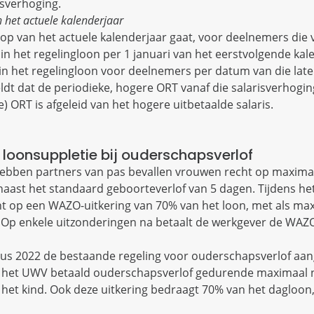
sverhoging.
 het actuele kalenderjaar
oop van het actuele kalenderjaar gaat, voor deelnemers die 
 in het regelingloon per 1 januari van het eerstvolgende kal
in het regelingloon voor deelnemers per datum van die late
eldt dat de periodieke, hogere ORT vanaf die salarisverhogi
) ORT is afgeleid van het hogere uitbetaalde salaris.
loonsuppletie bij ouderschapsverlof
 hebben partners van pas bevallen vrouwen recht op maxima
naast het standaard geboorteverlof van 5 dagen. Tijdens he
ht op een WAZO-uitkering van 70% van het loon, met als 
Op enkele uitzonderingen na betaalt de werkgever de WAZO
tus 2022 de bestaande regeling voor ouderschapsverlof aa
r het UWV betaald ouderschapsverlof gedurende maximaal
n het kind. Ook deze uitkering bedraagt 70% van het dagloon