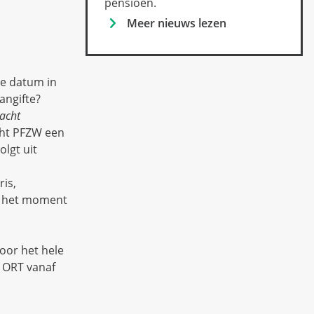
pensioen.
Meer nieuws lezen
de datum in
angifte?
acht
cht PFZW een
olgt uit
is,
f het moment
oor het hele
e ORT vanaf