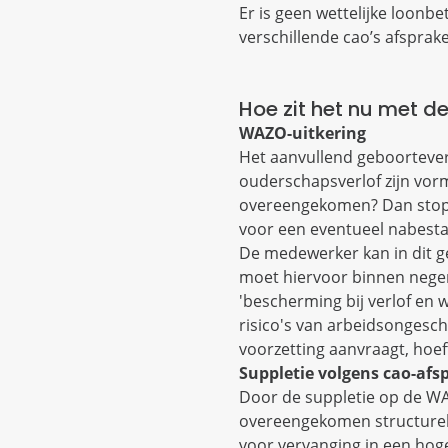
Er is geen wettelijke loonbe
verschillende cao’s afspra
Hoe zit het nu met 
WAZO-uitkering
Het aanvullend geboorteve
ouderschapsverlof zijn vor
overeengekomen? Dan stopt t
voor een eventueel nabest
De medewerker kan in dit ge
moet hiervoor binnen nege
'bescherming bij verlof en 
risico's van arbeidsongeschi
voorzetting aanvraagt, hoef
Suppletie volgens cao-afs
Door de suppletie op de WA
overeengekomen structurele s
voor vervanging in een hoge