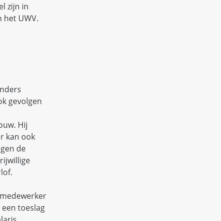
 zijn in
n het UWV.
anders
ok gevolgen
ouw. Hij
r kan ook
egen de
ijwillige
lof.
e medewerker
s een toeslag
laris