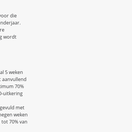
voor die
enderjaar.
re
ng wordt
al 5 weken
t aanvullend
maximum 70%
-uitkering
ngevuld met
 negen weken
, tot 70% van