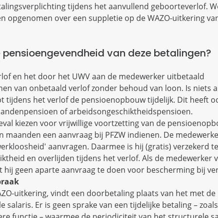
talingsverplichting tijdens het aanvullend geboorteverlof. Wel
ken opgenomen over een suppletie op de WAZO-uitkering va
de pensioengevendheid van deze betalingen?
rlof en het door het UWV aan de medewerker uitbetaald
men van onbetaald verlof zonder behoud van loon. Is niets 
ijdens het verlof de pensioenopbouw tijdelijk. Dit heeft o
aandenpensioen of arbeidsongeschiktheidspensioen.
val kiezen voor vrijwillige voortzetting van de pensioenopb
n maanden een aanvraag bij PFZW indienen. De medewerke
werkloosheid' aanvragen. Daarmee is hij (gratis) verzekerd t
ktheid en overlijden tijdens het verlof. Als de medewerker vr
t hij geen aparte aanvraag te doen voor bescherming bij ver
praak
ZO-uitkering, vindt een doorbetaling plaats van het met d
alaris. Er is geen sprake van een tijdelijke betaling – zoal
re functie – waarmee de periodiciteit van het structurele sa