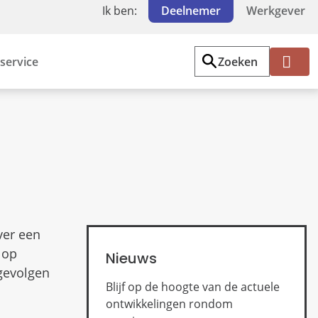
Ik ben:
Deelnemer
Werkgever
service
Zoeken
Mi
jn
PF
Z
W
ver een
 op
Nieuws
gevolgen
Blijf op de hoogte van de actuele
ontwikkelingen rondom