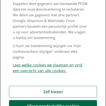
Responsible disclosure
koppelen deze gegevens aan bestaande PFZW
data om onze dienstverlening te verbeteren.
Digitale toegankelijkheid
We delen uw gegevens met drie partners
Goed Bezig
(Google, Mopinion & Metrixlab). Onze
partners bouwen een persoonlijk profiel over
u op voor advertentiedoeleinden. We vragen
Klantenservice
u hierbij om toestemming.
Contact
U kunt uw toestemming wijzigen via 'mijn
cookievoorkeur wijzigen' onderaan elke
Veelgestelde vragen
pagina.
Klachtenregeling
Lees welke cookies we plaatsen en vind
een overzicht van alle cookies.
Nieuwsbrief
Digitale post
Formulieren
Zelf kiezen