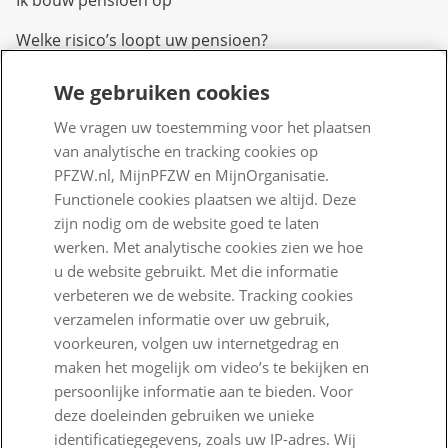
Welke risico’s loopt uw pensioen?
We gebruiken cookies
Over PFZW
We vragen uw toestemming voor het plaatsen
Wij zijn PFZW
van analytische en tracking cookies op
Beleggen voor een goed pensioen
PFZW.nl, MijnPFZW en MijnOrganisatie.
Functionele cookies plaatsen we altijd. Deze
Nieuwe regels voor pensioen
zijn nodig om de website goed te laten
werken. Met analytische cookies zien we hoe
Zo staan we ervoor
u de website gebruikt. Met die informatie
Nieuws
verbeteren we de website. Tracking cookies
verzamelen informatie over uw gebruik,
Voor de pers
voorkeuren, volgen uw internetgedrag en
maken het mogelijk om video’s te bekijken en
PFZW Dichtbij
persoonlijke informatie aan te bieden. Voor
Werken bij PFZW
deze doeleinden gebruiken we unieke
identificatiegegevens, zoals uw IP-adres. Wij