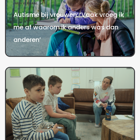
MIJN VERHAAL
Autisme bij vrouwen: ‘Vaak vroeg ik
me af waarom ik anders was dan
anderen’