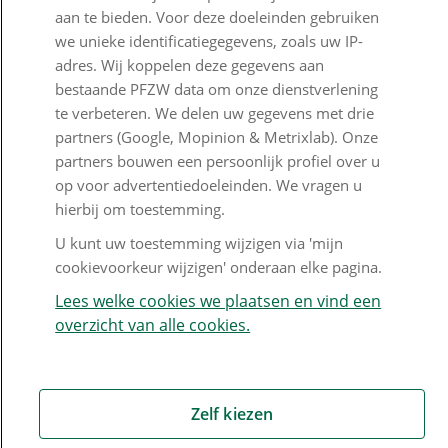
Nieuwsbrief
aan te bieden. Voor deze doeleinden gebruiken
Digitale post
we unieke identificatiegegevens, zoals uw IP-
adres. Wij koppelen deze gegevens aan
Formulieren
bestaande PFZW data om onze dienstverlening
te verbeteren. We delen uw gegevens met drie
partners (Google, Mopinion & Metrixlab). Onze
partners bouwen een persoonlijk profiel over u
Disclaimer en copyright
Privacy en cookies
op voor advertentiedoeleinden. We vragen u
Mijn cookievoorkeur wijzigen
hierbij om toestemming.
U kunt uw toestemming wijzigen via 'mijn
cookievoorkeur wijzigen' onderaan elke pagina.
Lees welke cookies we plaatsen en vind een
overzicht van alle cookies.
Zelf kiezen