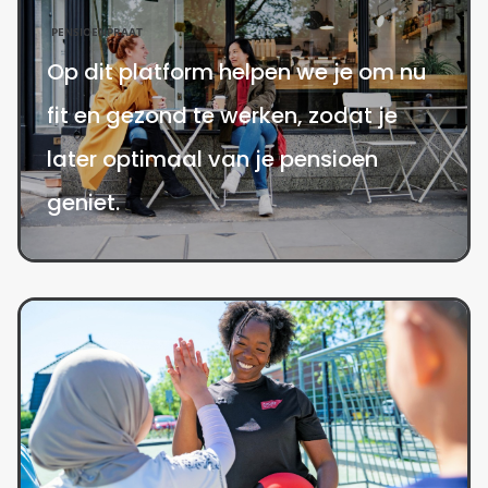
PENSIOENPRAAT
Op dit platform helpen we je om nu
fit en gezond te werken, zodat je
later optimaal van je pensioen
geniet.