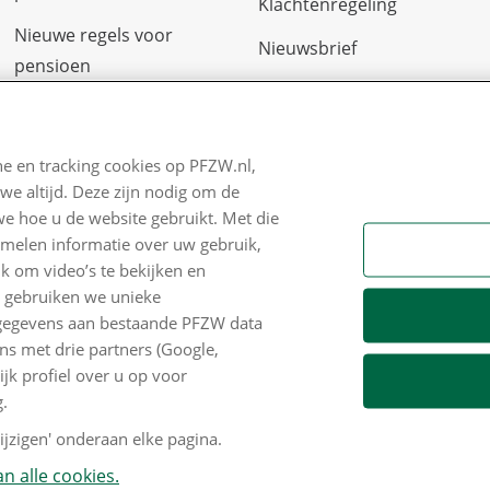
Klachtenregeling
Nieuwe regels voor
Nieuwsbrief
pensioen
Digitale post
Zo staan we ervoor
Formulieren
Nieuws
e en tracking cookies op PFZW.nl,
we altijd. Deze zijn nodig om de
Voor de pers
we hoe u de website gebruikt. Met die
PFZW Dichtbij
amelen informatie over uw gebruik,
k om video’s te bekijken en
Werken bij PFZW
n gebruiken we unieke
e gegevens aan bestaande PFZW data
Responsible disclosure
s met drie partners (Google,
Digitale toegankelijkheid
k profiel over u op voor
.
Goed Bezig
jzigen' onderaan elke pagina.
n alle cookies.
 copyright
Privacy en cookies
Mijn cookievoorkeu