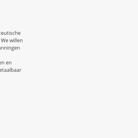
ceutische
 We willen
panningen
en en
betaalbaar