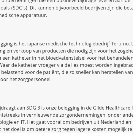
 ondernemingen die een positieve bijdrage leveren aan de
oals
(SDG’s). Dit kunnen bijvoorbeeld bedrijven zijn die bet
 medische apparatuur.
gging is het Japanse medische technologiebedrijf Terumo. D
ing en verkoop van producten die nodig zijn voor het zogeh
 een katheter in het bloedvatenstelsel voor het behandele
aar de katheter vroeger via de lies moest worden ingebrach
r belastend voor de patiënt, die zo sneller kan herstellen va
voor het zorgpersoneel.
jdraagt aan SDG 3 is onze belegging in de Gilde Healthcare 
chtstreeks in vernieuwende zorgondernemingen, onder ande
ogie en IT. Het gaat vooral om bedrijven uit Nederland en 
at het doel is om betere zorg tegen lagere kosten mogelijk t