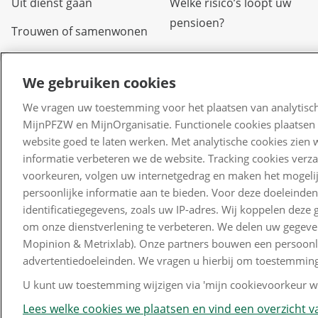
Uit dienst gaan
Welke risico’s loopt uw
pensioen?
Trouwen of samenwonen
Arbeidsongeschikt
We gebruiken cookies
Overlijden
We vragen uw toestemming voor het plaatsen van analytisch
Scheiden of uit elkaar
MijnPFZW en MijnOrganisatie. Functionele cookies plaatsen 
gaan
website goed te laten werken. Met analytische cookies zien 
informatie verbeteren we de website. Tracking cookies verz
Verlof
voorkeuren, volgen uw internetgedrag en maken het mogelij
Kinderen
persoonlijke informatie aan te bieden. Voor deze doeleinde
identificatiegegevens, zoals uw IP-adres. Wij koppelen dez
Waardeoverdracht
om onze dienstverlening te verbeteren. We delen uw gegeven
Mopinion & Metrixlab). Onze partners bouwen een persoonlij
advertentiedoeleinden. We vragen u hierbij om toestemming
U kunt uw toestemming wijzigen via 'mijn cookievoorkeur wi
Lees welke cookies we plaatsen en vind een overzicht va
Disclaimer en