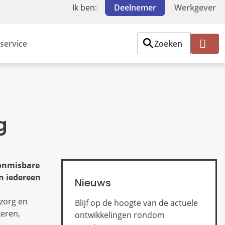
Ik ben:
Deelnemer
Werkgever
service
Zoeken
Mi
jn
PF
Z
W
g
 onmisbare
n iedereen
Nieuws
zorg en
Blijf op de hoogte van de actuele
keren,
ontwikkelingen rondom