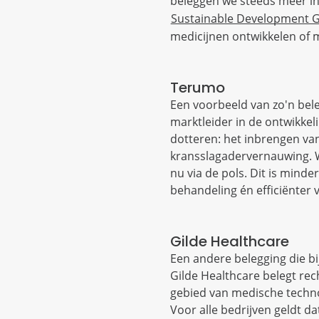
beleggen we steeds meer in
Sustainable Development G
medicijnen ontwikkelen of
Terumo
Een voorbeeld van zo'n bele
marktleider in de ontwikkel
dotteren: het inbrengen van
kransslagadervernauwing. W
nu via de pols. Dit is minde
behandeling én efficiënter 
Gilde Healthcare
Een andere belegging die bi
Gilde Healthcare belegt re
gebied van medische technol
Voor alle bedrijven geldt d