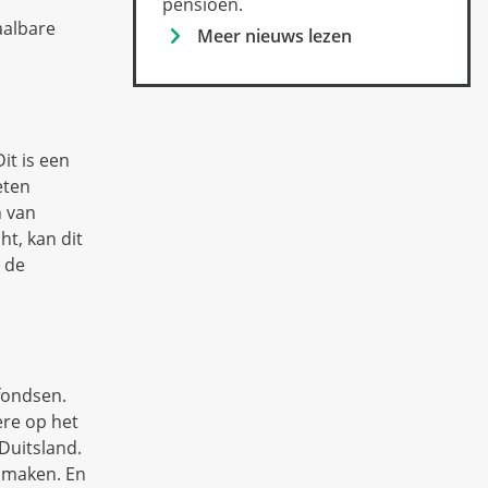
pensioen.
aalbare
Meer nieuws lezen
it is een
eten
n van
t, kan dit
n de
fondsen.
re op het
Duitsland.
e maken. En