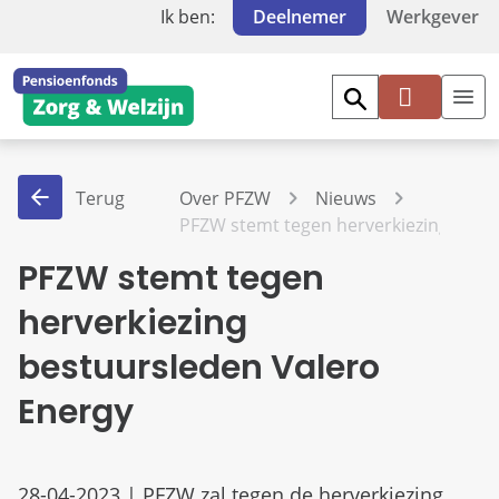
Ik ben:
Deelnemer
Werkgever
Mi
jn
PF
Terug
Over PFZW
Nieuws
Z
PFZW stemt tegen herverkiezing best
W
PFZW stemt tegen
herverkiezing
bestuursleden Valero
Energy
28-04-2023 | PFZW zal tegen de herverkiezing