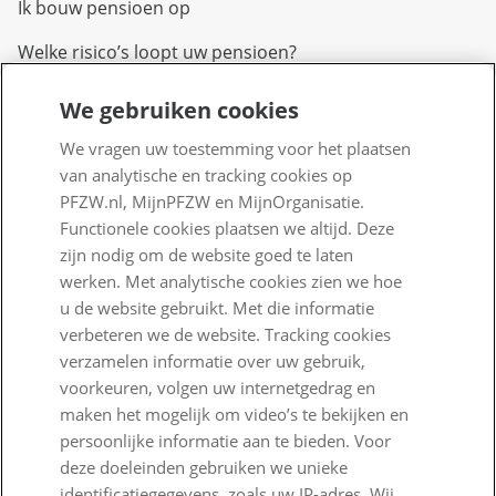
Ik bouw pensioen op
Welke risico’s loopt uw pensioen?
We gebruiken cookies
Over PFZW
We vragen uw toestemming voor het plaatsen
Wij zijn PFZW
van analytische en tracking cookies op
Beleggen voor een goed pensioen
PFZW.nl, MijnPFZW en MijnOrganisatie.
Functionele cookies plaatsen we altijd. Deze
Nieuwe regels voor pensioen
zijn nodig om de website goed te laten
werken. Met analytische cookies zien we hoe
Zo staan we ervoor
u de website gebruikt. Met die informatie
Nieuws
verbeteren we de website. Tracking cookies
verzamelen informatie over uw gebruik,
Voor de pers
voorkeuren, volgen uw internetgedrag en
maken het mogelijk om video’s te bekijken en
PFZW Dichtbij
persoonlijke informatie aan te bieden. Voor
Werken bij PFZW
deze doeleinden gebruiken we unieke
identificatiegegevens, zoals uw IP-adres. Wij