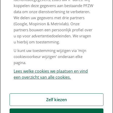
Responsible disclosure
koppelen deze gegevens aan bestaande PFZW
data om onze dienstverlening te verbeteren.
Digitale toegankelijkheid
We delen uw gegevens met drie partners
Goed Bezig
(Google, Mopinion & Metrixlab). Onze
partners bouwen een persoonlijk profiel over
u op voor advertentiedoeleinden. We vragen
Klantenservice
u hierbij om toestemming.
Contact
U kunt uw toestemming wijzigen via 'mijn
cookievoorkeur wijzigen' onderaan elke
Veelgestelde vragen
pagina.
Klachtenregeling
Lees welke cookies we plaatsen en vind
een overzicht van alle cookies.
Nieuwsbrief
Digitale post
Formulieren
Zelf kiezen