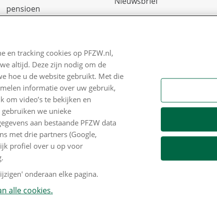
Nieuwsbrief
pensioen
Digitale post
Zo staan we ervoor
Formulieren
Nieuws
e en tracking cookies op PFZW.nl,
we altijd. Deze zijn nodig om de
Voor de pers
we hoe u de website gebruikt. Met die
PFZW Dichtbij
amelen informatie over uw gebruik,
k om video’s te bekijken en
Werken bij PFZW
n gebruiken we unieke
e gegevens aan bestaande PFZW data
Responsible disclosure
s met drie partners (Google,
Digitale toegankelijkheid
k profiel over u op voor
.
Goed Bezig
jzigen' onderaan elke pagina.
n alle cookies.
 copyright
Privacy en cookies
Mijn cookievoorkeu