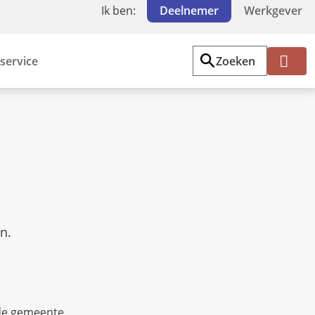
Ik ben:
Deelnemer
Werkgever
service
Zoeken
Mi
jn
PF
Z
W
en.
n de gemeente