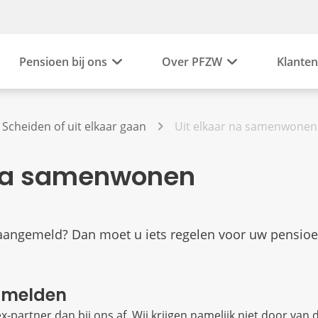
Pensioen bij ons
Over PFZW
Klanten
Scheiden of uit elkaar gaan
Uit elkaar na samenwonen
 na samenwonen
s aangemeld? Dan moet u iets regelen voor uw pensio
fmelden
ex-partner dan bij ons af. Wij krijgen namelijk niet door va