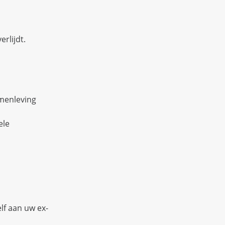
erlijdt.
amenleving
ele
lf aan uw ex-