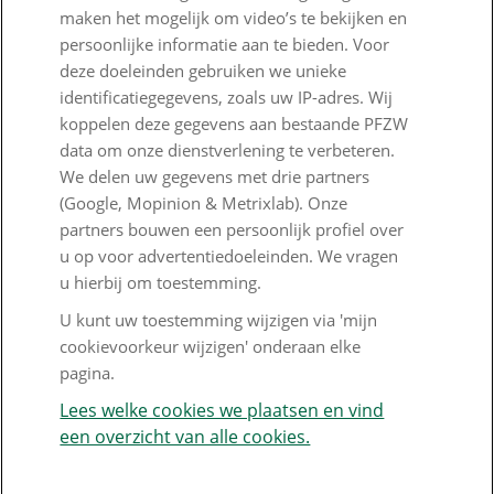
maken het mogelijk om video’s te bekijken en
PFZW Dichtbij
persoonlijke informatie aan te bieden. Voor
deze doeleinden gebruiken we unieke
Werken bij PFZW
identificatiegegevens, zoals uw IP-adres. Wij
Responsible disclosure
koppelen deze gegevens aan bestaande PFZW
data om onze dienstverlening te verbeteren.
Digitale toegankelijkheid
We delen uw gegevens met drie partners
(Google, Mopinion & Metrixlab). Onze
Goed Bezig
partners bouwen een persoonlijk profiel over
u op voor advertentiedoeleinden. We vragen
Klantenservice
u hierbij om toestemming.
Contact
U kunt uw toestemming wijzigen via 'mijn
cookievoorkeur wijzigen' onderaan elke
Veelgestelde vragen
pagina.
Klachtenregeling
Lees welke cookies we plaatsen en vind
een overzicht van alle cookies.
Nieuwsbrief
Digitale post