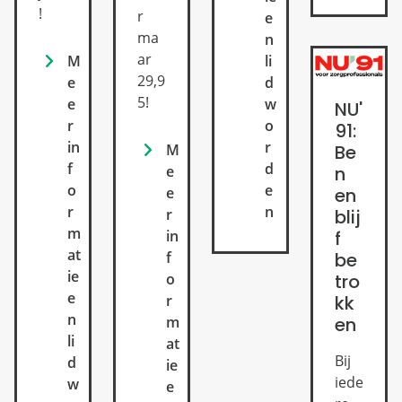
!
r
e
ma
n
ar
M
li
29,9
e
d
5!
e
w
NU'
r
o
91:
in
r
Be
M
f
d
n
e
o
e
en
e
r
n
blij
r
m
f
in
at
be
f
ie
tro
o
e
kk
r
n
en
m
li
at
Bij
d
ie
iede
w
e