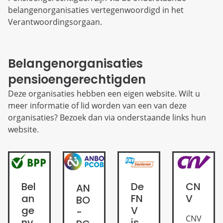
belangenorganisaties vertegenwoordigd in het
Verantwoordingsorgaan.
Belangenorganisaties
pensioengerechtigden
Deze organisaties hebben een eigen website. Wilt u
meer informatie of lid worden van een van deze
organisaties? Bezoek dan via onderstaande links hun
website.
Bel
CN
De
AN
an
V
FN
BO
ge
V
-
CNV
nv
is