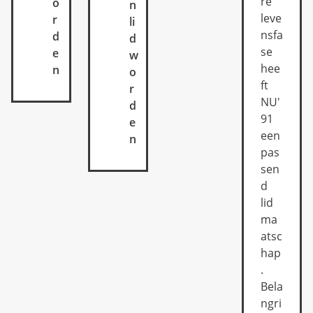
re
o
n
leve
r
li
nsfa
d
d
se
e
w
hee
n
o
ft
r
NU'
d
91
e
een
n
pas
sen
d
lid
ma
atsc
hap
.
Bela
ngri