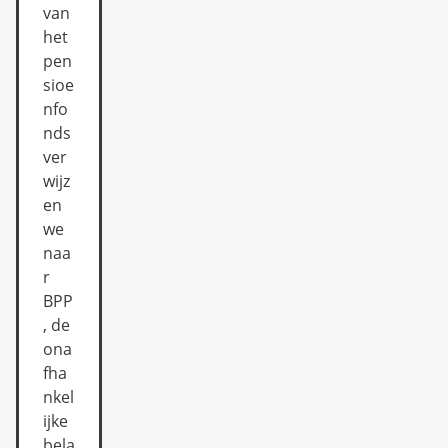
van
het
pen
sioe
nfo
nds
ver
wijz
en
we
naa
r
BPP
, de
ona
fha
nkel
ijke
bela