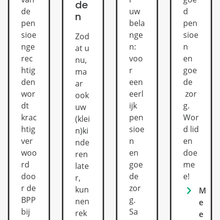
de
de
d
uw
n
pen
pen
bela
sioe
sioe
nge
Zod
nge
n
n:
at u
rec
en
voo
nu,
htig
goe
r
ma
den
de
een
ar
wor
zor
eerl
ook
dt
g.
ijk
uw
krac
Wor
pen
(klei
htig
d lid
sioe
n)ki
ver
en
n
nde
woo
doe
en
ren
rd
me
goe
late
doo
e!
de
r,
r de
zor
kun
M
BPP
g.
nen
e
bij
Sa
rek
e