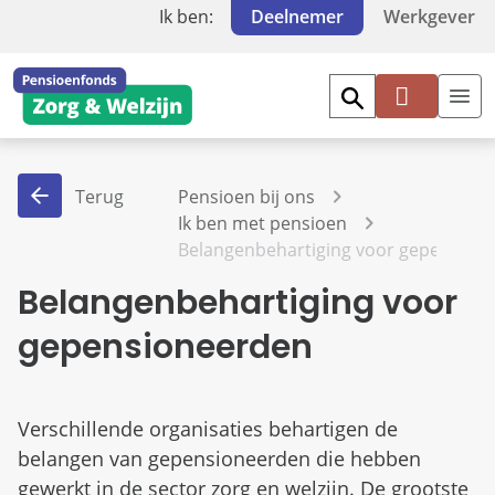
Ik ben:
Deelnemer
Werkgever
Mi
jn
PF
Terug
Pensioen bij ons
Z
Ik ben met pensioen
W
Belangenbehartiging voor gepension
Belangenbehartiging voor
gepensioneerden
Verschillende organisaties behartigen de
belangen van gepensioneerden die hebben
gewerkt in de sector zorg en welzijn. De grootste