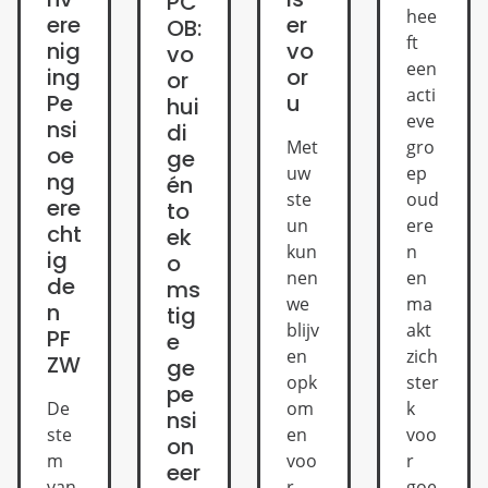
PC
hee
ere
er
OB:
ft
nig
vo
vo
een
ing
or
or
acti
Pe
u
hui
eve
nsi
di
gro
Met
oe
ge
ep
uw
ng
én
oud
ste
ere
to
ere
un
cht
ek
n
kun
ig
o
en
nen
de
ms
ma
we
n
tig
akt
blijv
PF
e
zich
en
ZW
ge
ster
opk
pe
De
k
om
nsi
ste
voo
en
on
m
r
voo
eer
van
goe
r