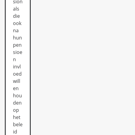
sion
als
die
ook
na
hun
pen
sioe
n
invl
oed
will
en
hou
den
op
het
bele
id