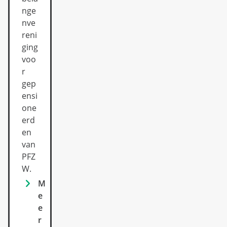
nge
nve
reni
ging
voo
r
gep
ensi
one
erd
en
van
PFZ
W.
M
e
e
r