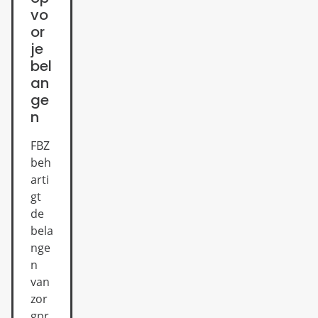
vo
or
je
bel
an
ge
n
FBZ
beh
arti
gt
de
bela
nge
n
van
zor
gpr