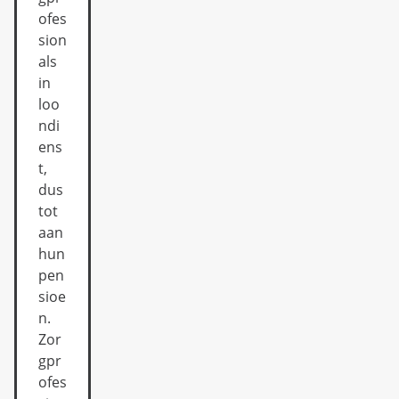
ofes
sion
als
in
loo
ndi
ens
t,
dus
tot
aan
hun
pen
sioe
n.
Zor
gpr
ofes