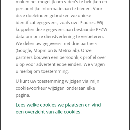
maken het mogelijk om video’s te bekijken en
PFZW Dichtbij
persoonlijke informatie aan te bieden. Voor
Werken bij PFZW
deze doeleinden gebruiken we unieke
identificatiegegevens, zoals uw IP-adres. Wij
Responsible disclosure
koppelen deze gegevens aan bestaande PFZW
data om onze dienstverlening te verbeteren.
Digitale toegankelijkheid
We delen uw gegevens met drie partners
Goed Bezig
(Google, Mopinion & Metrixlab). Onze
partners bouwen een persoonlijk profiel over
u op voor advertentiedoeleinden. We vragen
Klantenservice
u hierbij om toestemming.
Contact
U kunt uw toestemming wijzigen via 'mijn
cookievoorkeur wijzigen' onderaan elke
Veelgestelde vragen
pagina.
Klachtenregeling
Lees welke cookies we plaatsen en vind
een overzicht van alle cookies.
Nieuwsbrief
Digitale post