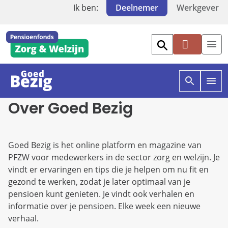
Ik ben:
Deelnemer
Werkgever
Mi
jn
PF
Z
O
O
Over Goed Bezig
W
p
p
e
e
n
n
z
g
o
o
Goed Bezig is het online platform en magazine van
e
e
PFZW voor medewerkers in de sector zorg en welzijn. Je
k
d
e
b
vindt er ervaringen en tips die je helpen om nu fit en
n
e
gezond te werken, zodat je later optimaal van je
i
z
pensioen kunt genieten. Je vindt ook verhalen en
n
i
g
g
informatie over je pensioen. Elke week een nieuwe
o
verhaal.
e
e