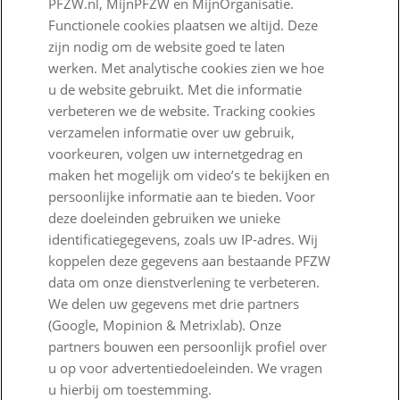
PFZW.nl, MijnPFZW en MijnOrganisatie.
Beleggen voor een goed pensioen
Functionele cookies plaatsen we altijd. Deze
Nieuwe regels voor pensioen
zijn nodig om de website goed te laten
werken. Met analytische cookies zien we hoe
Zo staan we ervoor
u de website gebruikt. Met die informatie
verbeteren we de website. Tracking cookies
Nieuws
verzamelen informatie over uw gebruik,
Voor de pers
voorkeuren, volgen uw internetgedrag en
maken het mogelijk om video’s te bekijken en
PFZW Dichtbij
persoonlijke informatie aan te bieden. Voor
deze doeleinden gebruiken we unieke
Werken bij PFZW
identificatiegegevens, zoals uw IP-adres. Wij
Responsible disclosure
koppelen deze gegevens aan bestaande PFZW
data om onze dienstverlening te verbeteren.
Digitale toegankelijkheid
We delen uw gegevens met drie partners
(Google, Mopinion & Metrixlab). Onze
Goed Bezig
partners bouwen een persoonlijk profiel over
u op voor advertentiedoeleinden. We vragen
Klantenservice
u hierbij om toestemming.