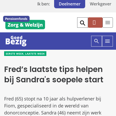
Ik ben:
Deelnemer
Werkgever
Mi
jn
PF
Z
O
O
W
p
p
EERSTE WEEK, LAATSTE WEEK
e
e
n
n
Fred’s laatste tips helpen
z
g
o
o
e
e
bij Sandra's soepele start
k
d
e
b
n
e
i
z
Fred (65) stopt na 10 jaar als hulpverlener bij
n
i
g
g
Fiom, gespecialiseerd in de wereld van
o
donorconceptie. Sandra (46) neemt zijn werk
e
e