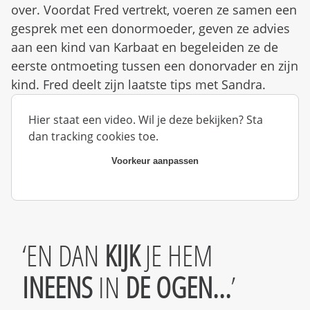
d
n
over. Voordat Fred vertrekt, voeren ze samen een
b
u
gesprek met een donormoeder, geven ze advies
e
z
aan een kind van Karbaat en begeleiden ze de
i
eerste ontmoeting tussen een donorvader en zijn
g
kind. Fred deelt zijn laatste tips met Sandra.
Hier staat een video. Wil je deze bekijken? Sta
dan tracking cookies toe.
Voorkeur aanpassen
EN DAN
KIJK
JE HEM
INEENS
IN
DE OGEN...