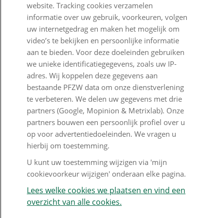
website. Tracking cookies verzamelen
Goed Bezig
informatie over uw gebruik, voorkeuren, volgen
uw internetgedrag en maken het mogelijk om
Klantenservice
video’s te bekijken en persoonlijke informatie
aan te bieden. Voor deze doeleinden gebruiken
Contact
we unieke identificatiegegevens, zoals uw IP-
adres. Wij koppelen deze gegevens aan
Veelgestelde vragen
bestaande PFZW data om onze dienstverlening
Klachtenregeling
te verbeteren. We delen uw gegevens met drie
partners (Google, Mopinion & Metrixlab). Onze
Nieuwsbrief
partners bouwen een persoonlijk profiel over u
op voor advertentiedoeleinden. We vragen u
Digitale post
hierbij om toestemming.
Formulieren
U kunt uw toestemming wijzigen via 'mijn
cookievoorkeur wijzigen' onderaan elke pagina.
Lees welke cookies we plaatsen en vind een
Disclaimer en copyright
Privacy en cookies
overzicht van alle cookies.
Mijn cookievoorkeur wijzigen