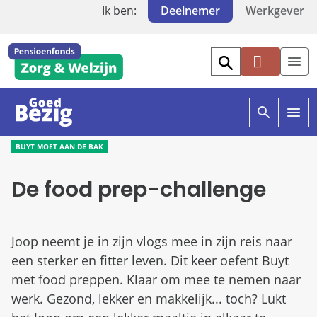
Ik ben:
Deelnemer
Werkgever
Mi
jn
PF
Z
O
O
W
p
p
BUYT MOET AAN DE BAK
e
e
n
n
De food prep-challenge
z
g
o
o
e
e
k
d
e
b
Joop neemt je in zijn vlogs mee in zijn reis naar
n
e
een sterker en fitter leven. Dit keer oefent Buyt
i
z
n
i
met food preppen. Klaar om mee te nemen naar
g
g
werk. Gezond, lekker en makkelijk... toch? Lukt
o
e
e