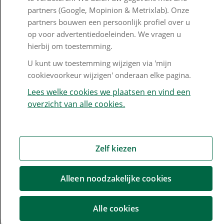
Nieuwsbrief
partners (Google, Mopinion & Metrixlab). Onze
partners bouwen een persoonlijk profiel over u
Digitale post
op voor advertentiedoeleinden. We vragen u
Formulieren
hierbij om toestemming.
U kunt uw toestemming wijzigen via 'mijn
cookievoorkeur wijzigen' onderaan elke pagina.
Disclaimer en copyright
Privacy en cookies
Lees welke cookies we plaatsen en vind een
overzicht van alle cookies.
Mijn cookievoorkeur wijzigen
Zelf kiezen
Alleen noodzakelijke cookies
Alle cookies