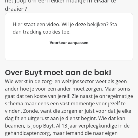
het Joop om een lekker maaltje in elkaar te
d
n
draaien?
b
u
e
z
Hier staat een video. Wil je deze bekijken? Sta
i
g
dan tracking cookies toe.
Voorkeur aanpassen
Over Buyt moet aan de bak!
Wie werkt in de zorg- en welzijnssector weet als geen
ander hoe je voor een ander moet zorgen. Maar soms
gaat dat ten koste van jezelf. Zie naast je onregelmatige
schema maar eens een vast momentje voor jezelf te
vinden. Zonde, want die zorgen er juist voor dat je elke
dag fit en uitgerust aan je dienst begint. Wie dat kan
beamen, is Joop Buyt. Al 13 jaar verpleegkundige in de
gehandicaptenzorg, maar iemand die naar eigen