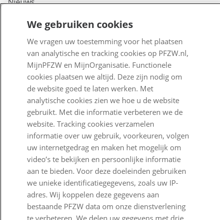
Nieuws
Voor de pers
We gebruiken cookies
PFZW Dichtbij
We vragen uw toestemming voor het plaatsen
van analytische en tracking cookies op PFZW.nl,
Werken bij PFZW
MijnPFZW en MijnOrganisatie. Functionele
cookies plaatsen we altijd. Deze zijn nodig om
Responsible disclosure
de website goed te laten werken. Met
Digitale toegankelijkheid
analytische cookies zien we hoe u de website
gebruikt. Met die informatie verbeteren we de
Goed Bezig
website. Tracking cookies verzamelen
informatie over uw gebruik, voorkeuren, volgen
Klantenservice
uw internetgedrag en maken het mogelijk om
video’s te bekijken en persoonlijke informatie
Contact
aan te bieden. Voor deze doeleinden gebruiken
we unieke identificatiegegevens, zoals uw IP-
Veelgestelde vragen
adres. Wij koppelen deze gegevens aan
Klachtenregeling
bestaande PFZW data om onze dienstverlening
te verbeteren. We delen uw gegevens met drie