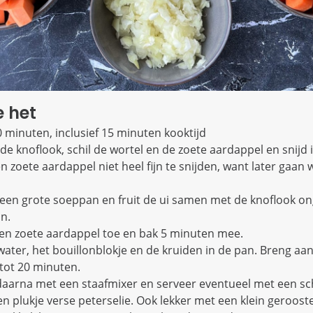
e het
0 minuten, inclusief 15 minuten kooktijd
de knoflook, schil de wortel en de zoete aardappel en snijd i
n zoete aardappel niet heel fijn te snijden, want later gaan
 in een grote soeppan en fruit de ui samen met de knoflook o
n.
en zoete aardappel toe en bak 5 minuten mee.
ater, het bouillonblokje en de kruiden in de pan. Breng aa
tot 20 minuten.
daarna met een staafmixer en serveer eventueel met een sc
 plukje verse peterselie. Ook lekker met een klein geroost