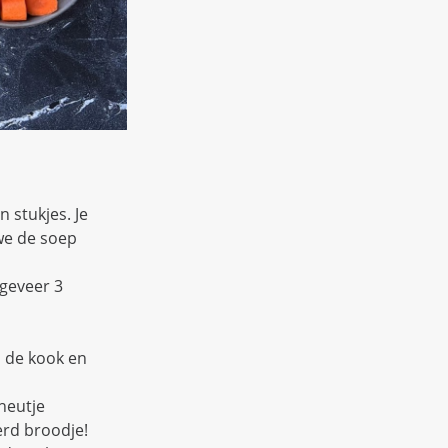
n stukjes. Je
 we de soep
ngeveer 3
n de kook en
heutje
erd broodje!