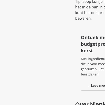
Tip: soep kun je
het in de pan in
kunt het ook pri
bewaren.
Ontdek m
budgetpro
kerst
Met ingrediënt
die je voor me
gebruiken. Eet 
feestdagen!
Lees me
Over Nien