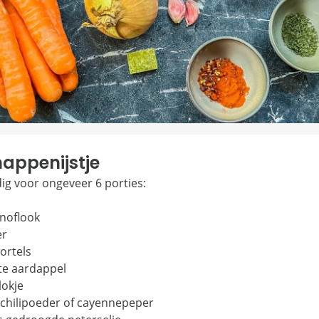
appenijstje
dig voor ongeveer 6 porties:
knoflook
er
ortels
te aardappel
lokje
 chilipoeder of cayennepeper