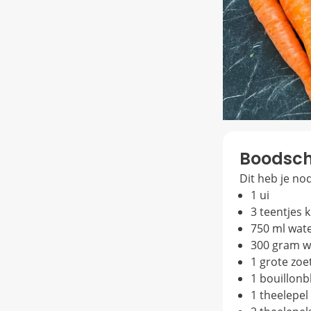
Boodsch
Dit heb je no
1 ui
3 teentjes 
750 ml wat
300 gram w
1 grote zoe
1 bouillonb
1 theelepel