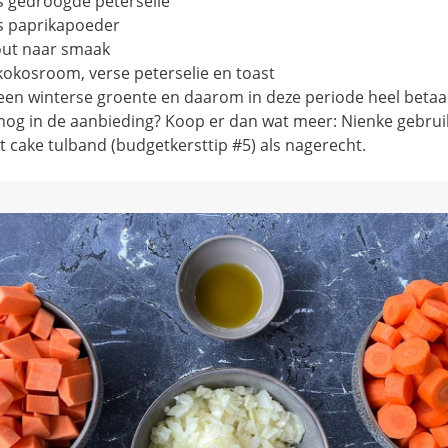
s gedroogde peterselie
ls paprikapoeder
out naar smaak
kokosroom, verse peterselie en toast
s een winterse groente en daarom in deze periode heel betaal
 nog in de aanbieding? Koop er dan wat meer: Nienke gebrui
t cake tulband (budgetkersttip #5) als nagerecht.