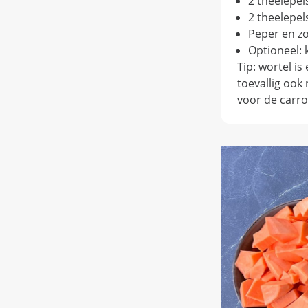
2 theelepel
2 theelepe
Peper en z
Optioneel: 
Tip: wortel i
toevallig ook
voor de carro