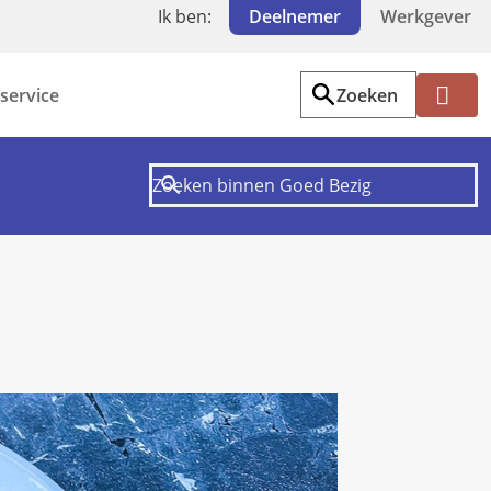
Ik ben:
Deelnemer
Werkgever
service
Zoeken
Mi
jn
PF
Z
W