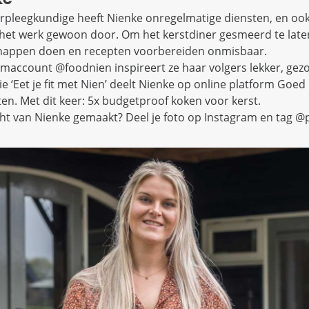
pleegkundige heeft Nienke onregelmatige diensten, en ook
het werk gewoon door. Om het kerstdiner gesmeerd te laten
chappen doen en recepten voorbereiden onmisbaar.
amaccount @foodnien inspireert ze haar volgers lekker, ge
rie ‘Eet je fit met Nien’ deelt Nienke op online platform Goed
ten. Met dit keer: 5x budgetproof koken voor kerst.
ht van Nienke gemaakt? Deel je foto op Instagram en tag @