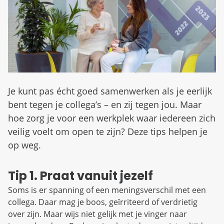
d
n
b
u
e
z
i
g
Je kunt pas écht goed samenwerken als je eerlijk
bent tegen je collega’s – en zij tegen jou. Maar
hoe zorg je voor een werkplek waar iedereen zich
veilig voelt om open te zijn? Deze tips helpen je
op weg.
Tip 1. Praat vanuit jezelf
Soms is er spanning of een meningsverschil met een
collega. Daar mag je boos, geïrriteerd of verdrietig
over zijn. Maar wijs niet gelijk met je vinger naar