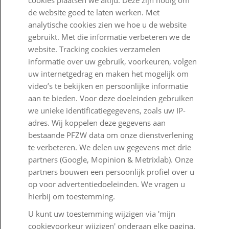
cookies plaatsen we altijd. Deze zijn nodig om
Digitale toegankelijkheid
de website goed te laten werken. Met
Goed Bezig
analytische cookies zien we hoe u de website
gebruikt. Met die informatie verbeteren we de
website. Tracking cookies verzamelen
Klantenservice
informatie over uw gebruik, voorkeuren, volgen
Contact
uw internetgedrag en maken het mogelijk om
video’s te bekijken en persoonlijke informatie
Veelgestelde vragen
aan te bieden. Voor deze doeleinden gebruiken
we unieke identificatiegegevens, zoals uw IP-
Klachtenregeling
adres. Wij koppelen deze gegevens aan
Nieuwsbrief
bestaande PFZW data om onze dienstverlening
te verbeteren. We delen uw gegevens met drie
Digitale post
partners (Google, Mopinion & Metrixlab). Onze
partners bouwen een persoonlijk profiel over u
Formulieren
op voor advertentiedoeleinden. We vragen u
hierbij om toestemming.
U kunt uw toestemming wijzigen via 'mijn
Disclaimer en copyright
Privacy en cookies
cookievoorkeur wijzigen' onderaan elke pagina.