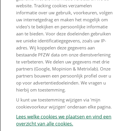
Klantenservice
website. Tracking cookies verzamelen
informatie over uw gebruik, voorkeuren, volgen
Contact
uw internetgedrag en maken het mogelijk om
video’s te bekijken en persoonlijke informatie
Veelgestelde vragen
aan te bieden. Voor deze doeleinden gebruiken
Klachtenregeling
we unieke identificatiegegevens, zoals uw IP-
adres. Wij koppelen deze gegevens aan
Nieuwsbrief
bestaande PFZW data om onze dienstverlening
te verbeteren. We delen uw gegevens met drie
Digitale post
partners (Google, Mopinion & Metrixlab). Onze
Formulieren
partners bouwen een persoonlijk profiel over u
op voor advertentiedoeleinden. We vragen u
hierbij om toestemming.
Disclaimer en copyright
Privacy en cookies
U kunt uw toestemming wijzigen via 'mijn
cookievoorkeur wijzigen' onderaan elke pagina.
Mijn cookievoorkeur wijzigen
Lees welke cookies we plaatsen en vind een
overzicht van alle cookies.