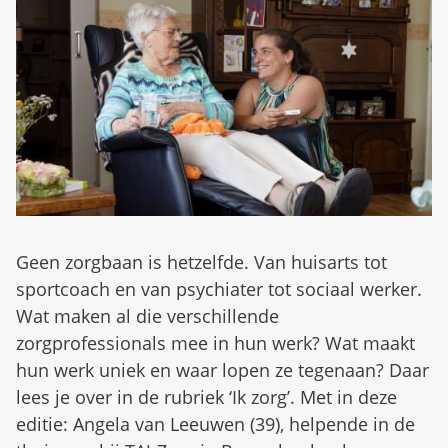
d
n
b
u
e
z
i
g
Geen zorgbaan is hetzelfde. Van huisarts tot
sportcoach en van psychiater tot sociaal werker.
Wat maken al die verschillende
zorgprofessionals mee in hun werk? Wat maakt
hun werk uniek en waar lopen ze tegenaan? Daar
lees je over in de rubriek ‘Ik zorg’. Met in deze
editie: Angela van Leeuwen (39), helpende in de