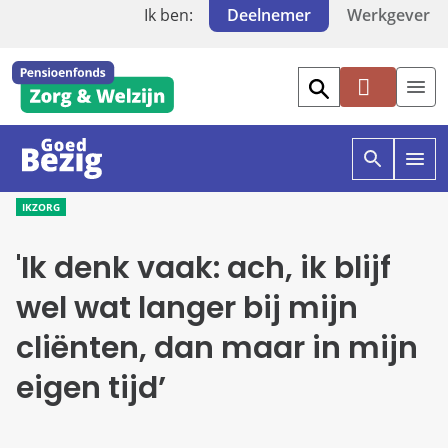
Ik ben:
Deelnemer
Werkgever
Mi
jn
PF
Z
O
O
W
p
p
IKZORG
e
e
n
n
'Ik denk vaak: ach, ik blijf
z
g
o
o
e
e
wel wat langer bij mijn
k
d
e
b
cliënten, dan maar in mijn
n
e
i
z
eigen tijd’
n
i
g
g
o
e
e