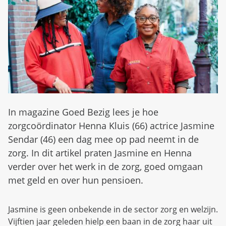
d
n
b
u
e
z
i
g
In magazine Goed Bezig lees je hoe
zorgcoördinator Henna Kluis (66) actrice Jasmine
Sendar (46) een dag mee op pad neemt in de
zorg. In dit artikel praten Jasmine en Henna
verder over het werk in de zorg, goed omgaan
met geld en over hun pensioen.
Jasmine is geen onbekende in de sector zorg en welzijn.
Vijftien jaar geleden hielp een baan in de zorg haar uit