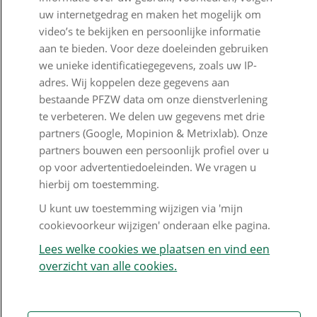
Veelgestelde vragen
uw internetgedrag en maken het mogelijk om
Klachtenregeling
video’s te bekijken en persoonlijke informatie
aan te bieden. Voor deze doeleinden gebruiken
Nieuwsbrief
we unieke identificatiegegevens, zoals uw IP-
adres. Wij koppelen deze gegevens aan
Digitale post
bestaande PFZW data om onze dienstverlening
Formulieren
te verbeteren. We delen uw gegevens met drie
partners (Google, Mopinion & Metrixlab). Onze
partners bouwen een persoonlijk profiel over u
op voor advertentiedoeleinden. We vragen u
Disclaimer en copyright
Privacy en cookies
hierbij om toestemming.
Mijn cookievoorkeur wijzigen
U kunt uw toestemming wijzigen via 'mijn
cookievoorkeur wijzigen' onderaan elke pagina.
Lees welke cookies we plaatsen en vind een
overzicht van alle cookies.