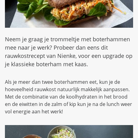
d
n
b
u
e
z
i
g
Neem je graag je trommeltje met boterhammen
mee naar je werk? Probeer dan eens dit
rauwkostrecept van Nienke, voor een upgrade op
je klassieke boterham met kaas.
Als je meer dan twee boterhammen eet, kun je de
hoeveelheid rauwkost natuurlijk makkelijk aanpassen.
Met de combinatie van de koolhydraten in het brood
en de eiwitten in de zalm of kip kun je na de lunch weer
vol energie aan het werk!