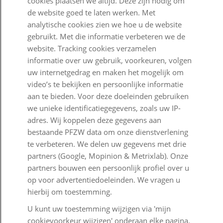
cookies plaatsen we altijd. Deze zijn nodig om
de website goed te laten werken. Met
Goed Bezig
analytische cookies zien we hoe u de website
gebruikt. Met die informatie verbeteren we de
Klantenservice
website. Tracking cookies verzamelen
informatie over uw gebruik, voorkeuren, volgen
Contact
uw internetgedrag en maken het mogelijk om
Veelgestelde vragen
video’s te bekijken en persoonlijke informatie
aan te bieden. Voor deze doeleinden gebruiken
Klachtenregeling
we unieke identificatiegegevens, zoals uw IP-
adres. Wij koppelen deze gegevens aan
Nieuwsbrief
bestaande PFZW data om onze dienstverlening
Digitale post
te verbeteren. We delen uw gegevens met drie
partners (Google, Mopinion & Metrixlab). Onze
Formulieren
partners bouwen een persoonlijk profiel over u
op voor advertentiedoeleinden. We vragen u
hierbij om toestemming.
Disclaimer en copyright
Privacy en cookies
U kunt uw toestemming wijzigen via 'mijn
cookievoorkeur wijzigen' onderaan elke pagina.
Mijn cookievoorkeur wijzigen