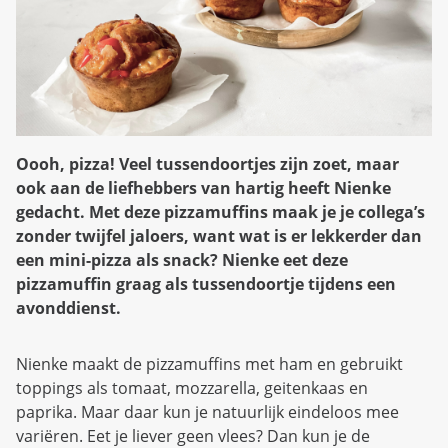
d
n
b
u
e
z
i
g
Oooh, pizza! Veel tussendoortjes zijn zoet, maar
ook aan de liefhebbers van hartig heeft Nienke
gedacht. Met deze pizzamuffins maak je je collega’s
zonder twijfel jaloers, want wat is er lekkerder dan
een mini-pizza als snack? Nienke eet deze
pizzamuffin graag als tussendoortje tijdens een
avonddienst.
Nienke maakt de pizzamuffins met ham en gebruikt
toppings als tomaat, mozzarella, geitenkaas en
paprika. Maar daar kun je natuurlijk eindeloos mee
variëren. Eet je liever geen vlees? Dan kun je de