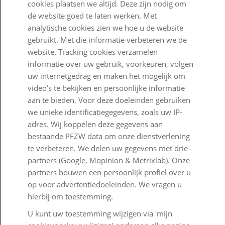
cookies plaatsen we altijd. Deze zijn nodig om
de website goed te laten werken. Met
Goed Bezig
analytische cookies zien we hoe u de website
gebruikt. Met die informatie verbeteren we de
Klantenservice
website. Tracking cookies verzamelen
informatie over uw gebruik, voorkeuren, volgen
Contact
uw internetgedrag en maken het mogelijk om
Veelgestelde vragen
video’s te bekijken en persoonlijke informatie
aan te bieden. Voor deze doeleinden gebruiken
Klachtenregeling
we unieke identificatiegegevens, zoals uw IP-
adres. Wij koppelen deze gegevens aan
Nieuwsbrief
bestaande PFZW data om onze dienstverlening
Digitale post
te verbeteren. We delen uw gegevens met drie
partners (Google, Mopinion & Metrixlab). Onze
Formulieren
partners bouwen een persoonlijk profiel over u
op voor advertentiedoeleinden. We vragen u
hierbij om toestemming.
Disclaimer en copyright
Privacy en cookies
U kunt uw toestemming wijzigen via 'mijn