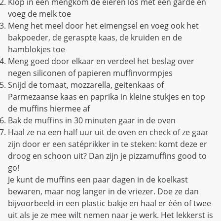
Klop in een mengkom de eieren los met een garde en
voeg de melk toe
Meng het meel door het eimengsel en voeg ook het
bakpoeder, de geraspte kaas, de kruiden en de
hamblokjes toe
Meng goed door elkaar en verdeel het beslag over
negen siliconen of papieren muffinvormpjes
Snijd de tomaat, mozzarella, geitenkaas of
Parmezaanse kaas en paprika in kleine stukjes en top
de muffins hiermee af
Bak de muffins in 30 minuten gaar in de oven
Haal ze na een half uur uit de oven en check of ze gaar
zijn door er een satéprikker in te steken: komt deze er
droog en schoon uit? Dan zijn je pizzamuffins good to
go!
Je kunt de muffins een paar dagen in de koelkast
bewaren, maar nog langer in de vriezer. Doe ze dan
bijvoorbeeld in een plastic bakje en haal er één of twee
uit als je ze mee wilt nemen naar je werk. Het lekkerst is