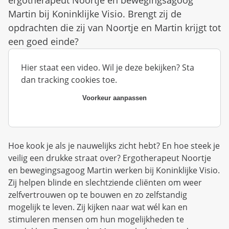
d
n
Martin bij Koninklijke Visio. Brengt zij de
b
u
e
opdrachten die zij van Noortje en Martin krijgt tot
z
een goed einde?
i
g
Hier staat een video. Wil je deze bekijken? Sta
dan tracking cookies toe.
Voorkeur aanpassen
Hoe kook je als je nauwelijks zicht hebt? En hoe steek je
veilig een drukke straat over? Ergotherapeut Noortje
en bewegingsagoog Martin werken bij Koninklijke Visio.
Zij helpen blinde en slechtziende cliënten om weer
zelfvertrouwen op te bouwen en zo zelfstandig
mogelijk te leven. Zij kijken naar wat wél kan en
stimuleren mensen om hun mogelijkheden te