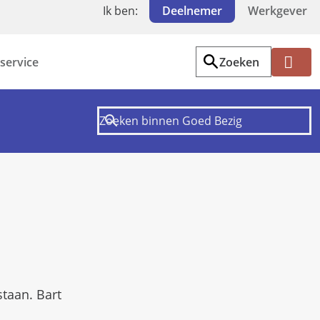
Ik ben:
Deelnemer
Werkgever
service
Zoeken
Mi
jn
PF
Z
W
taan. Bart