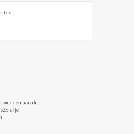
s toe.
T
est wennen aan de
sZó al je
n