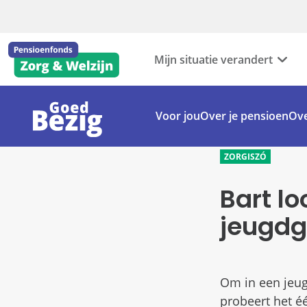
Mijn situatie verandert
Voor jou
Over je pensioen
Ove
ZORGISZÓ
Bart l
jeugd
Om in een jeug
probeert het éé