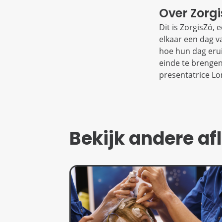
Over Zorg
Dit is ZorgisZó,
elkaar een dag v
hoe hun dag erui
einde te brengen
presentatrice L
Bekijk andere af