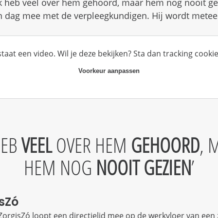
'Ik heb veel over hem gehoord, maar hem nog nooit g
en dag mee met de verpleegkundigen. Hij wordt metee
staat een video. Wil je deze bekijken? Sta dan tracking cookie
Voorkeur aanpassen
HEB
VEEL
OVER HEM
GEHOORD
, 
HEM NOG
NOOIT GEZIEN
isZó
 ZorgisZó loopt een directielid mee op de werkvloer van een 