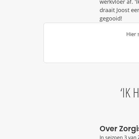
werkvloer af. 
draait Joost e
gegooid!
Hier 
IK 
Over Zorg
In seizoen 3 van