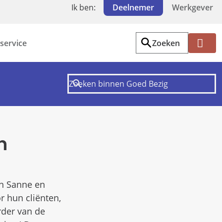
Ik ben:
Deelnemer
Werkgever
service
Zoeken
Mi
jn
PF
Z
W
n
en Sanne en
r hun cliënten,
rder van de