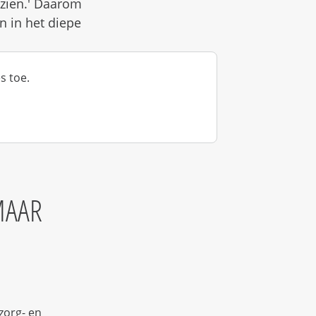
ezien.' Daarom
n in het diepe
s toe.
MAAR
zorg- en