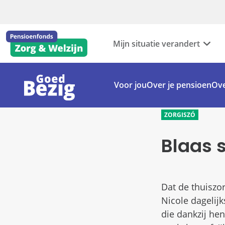
Mijn situatie verandert
Voor jou
Over je pensioen
Ove
ZORGISZÓ
Blaas 
Dat de thuiszo
Nicole dagelijk
die dankzij hen