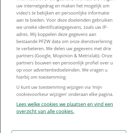
uw internetgedrag en maken het mogelijk om
Contact
video’s te bekijken en persoonlijke informatie
aan te bieden. Voor deze doeleinden gebruiken
Veelgestelde vragen
we unieke identificatiegegevens, zoals uw IP-
adres. Wij koppelen deze gegevens aan
Klachtenregeling
bestaande PFZW data om onze dienstverlening
Nieuwsbrief
te verbeteren. We delen uw gegevens met drie
partners (Google, Mopinion & Metrixlab). Onze
Digitale post
partners bouwen een persoonlijk profiel over u
op voor advertentiedoeleinden. We vragen u
Formulieren
hierbij om toestemming.
U kunt uw toestemming wijzigen via 'mijn
cookievoorkeur wijzigen' onderaan elke pagina.
Disclaimer en copyright
Privacy en cookies
Lees welke cookies we plaatsen en vind een
Mijn cookievoorkeur wijzigen
overzicht van alle cookies.