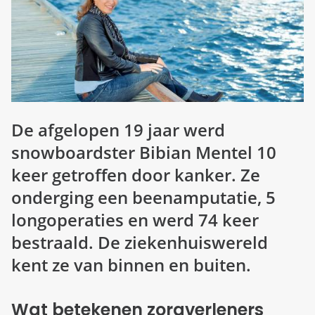
d
n
b
u
e
z
i
g
De afgelopen 19 jaar werd
snowboardster Bibian Mentel 10
keer getroffen door kanker. Ze
onderging een beenamputatie, 5
longoperaties en werd 74 keer
bestraald. De ziekenhuiswereld
kent ze van binnen en buiten.
Wat betekenen zorgverleners