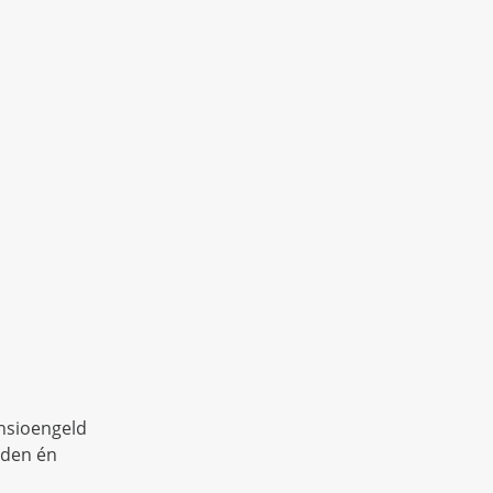
ensioengeld
nden én