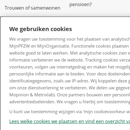
pensioen?
Trouwen of samenwonen
Arbeidsongeschikt
We gebruiken cookies
Overlijden
We vragen uw toestemming voor het plaatsen van analytisch
Scheiden of uit elkaar
MijnPFZW en MijnOrganisatie. Functionele cookies plaatsen 
gaan
website goed te laten werken. Met analytische cookies zien 
informatie verbeteren we de website. Tracking cookies verz
Verlof
voorkeuren, volgen uw internetgedrag en maken het mogelij
persoonlijke informatie aan te bieden. Voor deze doeleinde
Kinderen
identificatiegegevens, zoals uw IP-adres. Wij koppelen dez
Waardeoverdracht
om onze dienstverlening te verbeteren. We delen uw gegeven
Mopinion & Metrixlab). Onze partners bouwen een persoonlij
advertentiedoeleinden. We vragen u hierbij om toestemming
U kunt uw toestemming wijzigen via 'mijn cookievoorkeur wi
Lees welke cookies we plaatsen en vind een overzicht va
Disclaimer en