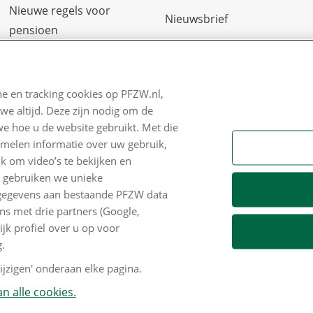
Nieuwe regels voor
Nieuwsbrief
pensioen
Digitale post
Zo staan we ervoor
Formulieren
Nieuws
e en tracking cookies op PFZW.nl,
we altijd. Deze zijn nodig om de
Voor de pers
we hoe u de website gebruikt. Met die
PFZW Dichtbij
amelen informatie over uw gebruik,
k om video’s te bekijken en
Werken bij PFZW
n gebruiken we unieke
e gegevens aan bestaande PFZW data
Responsible disclosure
s met drie partners (Google,
Digitale toegankelijkheid
k profiel over u op voor
.
Goed Bezig
jzigen' onderaan elke pagina.
n alle cookies.
 copyright
Privacy en cookies
Mijn cookievoorkeu