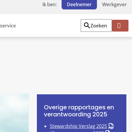
Ik ben:
Deelnemer
Werkgever
service
Zoeken
Mi
jn
PF
Z
W
Overige rapportages en
verantwoording 2025
Stewardship Verslag 2025