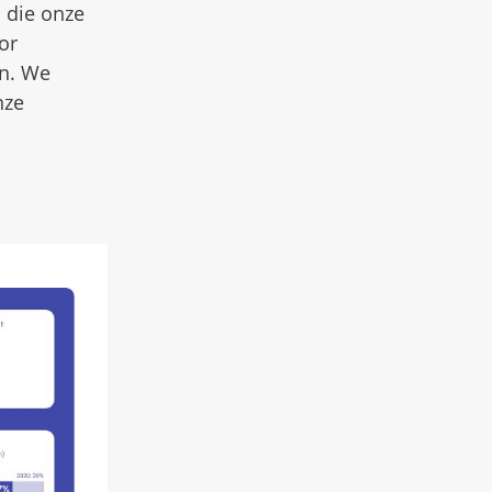
 die onze
or
en. We
nze