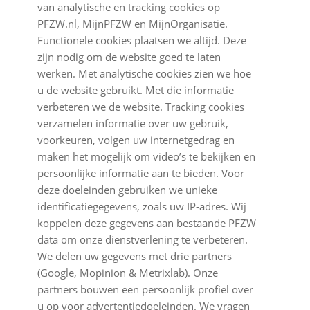
van analytische en tracking cookies op
PFZW.nl, MijnPFZW en MijnOrganisatie.
Beleggen voor een goed pensioen
Functionele cookies plaatsen we altijd. Deze
Nieuwe regels voor pensioen
zijn nodig om de website goed te laten
werken. Met analytische cookies zien we hoe
Zo staan we ervoor
u de website gebruikt. Met die informatie
verbeteren we de website. Tracking cookies
Nieuws
verzamelen informatie over uw gebruik,
Voor de pers
voorkeuren, volgen uw internetgedrag en
maken het mogelijk om video’s te bekijken en
PFZW Dichtbij
persoonlijke informatie aan te bieden. Voor
deze doeleinden gebruiken we unieke
Werken bij PFZW
identificatiegegevens, zoals uw IP-adres. Wij
Responsible disclosure
koppelen deze gegevens aan bestaande PFZW
data om onze dienstverlening te verbeteren.
Digitale toegankelijkheid
We delen uw gegevens met drie partners
(Google, Mopinion & Metrixlab). Onze
Goed Bezig
partners bouwen een persoonlijk profiel over
u op voor advertentiedoeleinden. We vragen