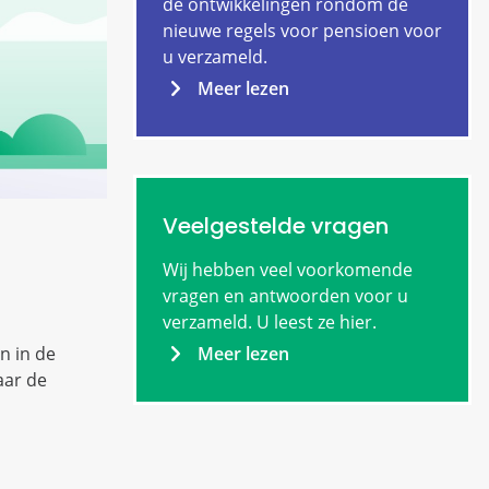
de ontwikkelingen rondom de
nieuwe regels voor pensioen voor
u verzameld.
Meer lezen
Veelgestelde vragen
Wij hebben veel voorkomende
vragen en antwoorden voor u
verzameld. U leest ze hier.
Meer lezen
n in de
aar de