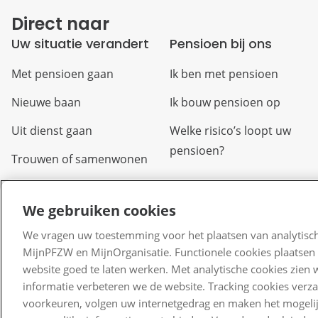
Direct naar
Uw situatie verandert
Pensioen bij ons
Met pensioen gaan
Ik ben met pensioen
Nieuwe baan
Ik bouw pensioen op
Uit dienst gaan
Welke risico’s loopt uw
pensioen?
Trouwen of samenwonen
Arbeidsongeschikt
We gebruiken cookies
Overlijden
We vragen uw toestemming voor het plaatsen van analytisch
Scheiden of uit elkaar
MijnPFZW en MijnOrganisatie. Functionele cookies plaatsen 
gaan
website goed te laten werken. Met analytische cookies zien 
informatie verbeteren we de website. Tracking cookies verz
Verlof
voorkeuren, volgen uw internetgedrag en maken het mogelij