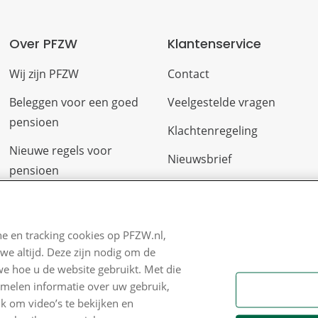
Over PFZW
Klantenservice
Wij zijn PFZW
Contact
Beleggen voor een goed
Veelgestelde vragen
pensioen
Klachtenregeling
Nieuwe regels voor
Nieuwsbrief
pensioen
Digitale post
Zo staan we ervoor
Formulieren
Nieuws
e en tracking cookies op PFZW.nl,
we altijd. Deze zijn nodig om de
Voor de pers
we hoe u de website gebruikt. Met die
PFZW Dichtbij
amelen informatie over uw gebruik,
k om video’s te bekijken en
Werken bij PFZW