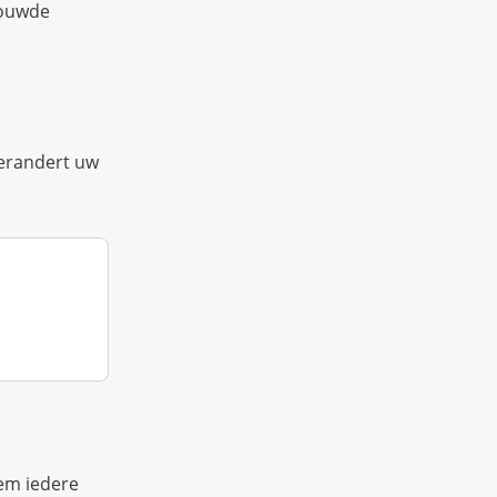
rouwde
erandert uw
lem iedere