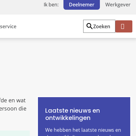
Ik ben:
Deelnemer
Werkgever
service
Zoeken
Mi
jn
PF
Z
W
fde en wat
persoon die
Laatste nieuws en
ontwikkelingen
We hebben het laatste nieuws en