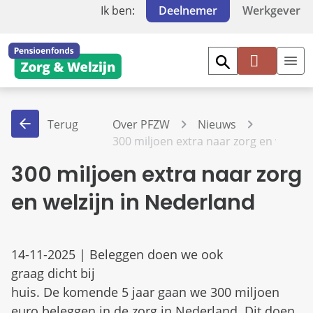
Ik ben:
Deelnemer
Werkgever
Mi
jn
PF
Terug
Over PFZW
Nieuws
Z
300 miljoen extra naar zorg en welzijn
W
300 miljoen extra naar zorg
en welzijn in Nederland
14-11-2025 | Beleggen doen we ook
graag dicht bij
huis. De komende 5 jaar gaan we 300 miljoen
euro beleggen in de zorg in Nederland. Dit doen