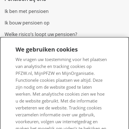
Ik ben met pensioen
Ik bouw pensioen op
Welke risico’s loopt uw pensioen?
We gebruiken cookies
Over PFZW
We vragen uw toestemming voor het plaatsen
Wij zijn PFZW
van analytische en tracking cookies op
Beleggen voor een goed pensioen
PFZW.nl, MijnPFZW en MijnOrganisatie.
Functionele cookies plaatsen we altijd. Deze
Nieuwe regels voor pensioen
zijn nodig om de website goed te laten
werken. Met analytische cookies zien we hoe
Zo staan we ervoor
u de website gebruikt. Met die informatie
Nieuws
verbeteren we de website. Tracking cookies
verzamelen informatie over uw gebruik,
Voor de pers
voorkeuren, volgen uw internetgedrag en
maken het mogelijk om video’s te bekijken en