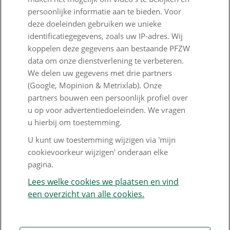
PFZW Dichtbij
persoonlijke informatie aan te bieden. Voor
Werken bij PFZW
deze doeleinden gebruiken we unieke
identificatiegegevens, zoals uw IP-adres. Wij
Responsible disclosure
koppelen deze gegevens aan bestaande PFZW
data om onze dienstverlening te verbeteren.
Digitale toegankelijkheid
We delen uw gegevens met drie partners
Goed Bezig
(Google, Mopinion & Metrixlab). Onze
partners bouwen een persoonlijk profiel over
u op voor advertentiedoeleinden. We vragen
Klantenservice
u hierbij om toestemming.
Contact
U kunt uw toestemming wijzigen via 'mijn
cookievoorkeur wijzigen' onderaan elke
Veelgestelde vragen
pagina.
Klachtenregeling
Lees welke cookies we plaatsen en vind
een overzicht van alle cookies.
Nieuwsbrief
Digitale post