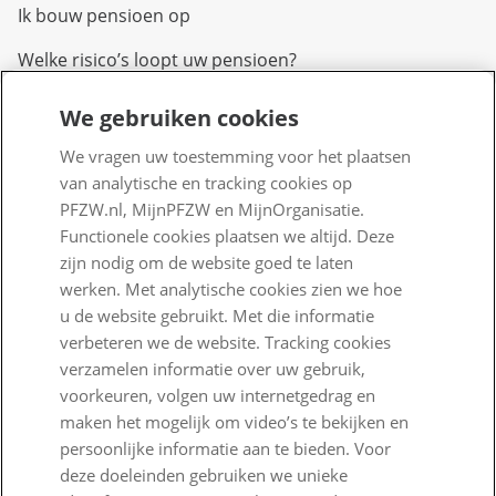
Ik bouw pensioen op
Welke risico’s loopt uw pensioen?
We gebruiken cookies
Over PFZW
We vragen uw toestemming voor het plaatsen
Wij zijn PFZW
van analytische en tracking cookies op
Beleggen voor een goed pensioen
PFZW.nl, MijnPFZW en MijnOrganisatie.
Functionele cookies plaatsen we altijd. Deze
Nieuwe regels voor pensioen
zijn nodig om de website goed te laten
werken. Met analytische cookies zien we hoe
Zo staan we ervoor
u de website gebruikt. Met die informatie
Nieuws
verbeteren we de website. Tracking cookies
verzamelen informatie over uw gebruik,
Voor de pers
voorkeuren, volgen uw internetgedrag en
maken het mogelijk om video’s te bekijken en
PFZW Dichtbij
persoonlijke informatie aan te bieden. Voor
Werken bij PFZW
deze doeleinden gebruiken we unieke