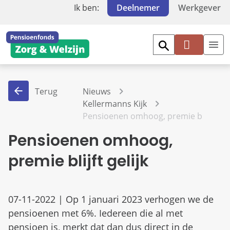
Ik ben:
Deelnemer
Werkgever
Mi
jn
PF
Terug
Nieuws
Z
Kellermanns Kijk
W
Pensioenen omhoog, premie blijft geli
Pensioenen omhoog,
premie blijft gelijk
07-11-2022 | Op 1 januari 2023 verhogen we de
pensioenen met 6%. Iedereen die al met
pensioen is, merkt dat dan dus direct in de