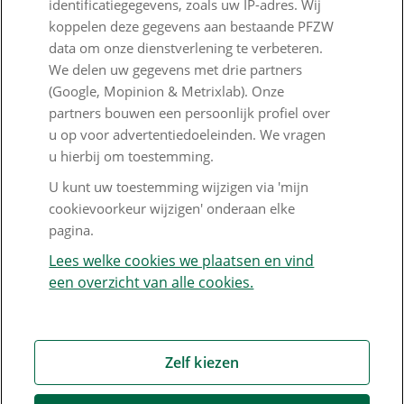
identificatiegegevens, zoals uw IP-adres. Wij
Responsible disclosure
koppelen deze gegevens aan bestaande PFZW
data om onze dienstverlening te verbeteren.
Digitale toegankelijkheid
We delen uw gegevens met drie partners
Goed Bezig
(Google, Mopinion & Metrixlab). Onze
partners bouwen een persoonlijk profiel over
u op voor advertentiedoeleinden. We vragen
Klantenservice
u hierbij om toestemming.
Contact
U kunt uw toestemming wijzigen via 'mijn
cookievoorkeur wijzigen' onderaan elke
Veelgestelde vragen
pagina.
Klachtenregeling
Lees welke cookies we plaatsen en vind
een overzicht van alle cookies.
Nieuwsbrief
Digitale post
Formulieren
Zelf kiezen