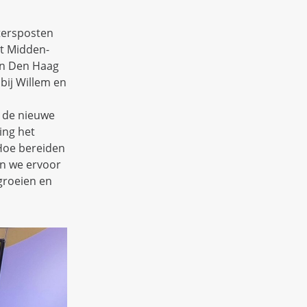
tersposten
et Midden-
 in Den Haag
bij Willem en
r de nieuwe
ing het
Hoe bereiden
n we ervoor
groeien en