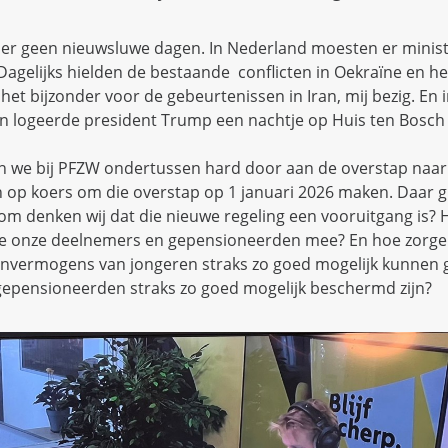
 er geen nieuwsluwe dagen. In Nederland moesten er minis
agelijks hielden de bestaande conflicten in Oekraïne en h
het bijzonder voor de gebeurtenissen in Iran, mij bezig. En
 logeerde president Trump een nachtje op Huis ten Bosch 
en we bij PFZW ondertussen hard door aan de overstap naa
n op koers om die overstap op 1 januari 2026 maken. Daar g
m denken wij dat die nieuwe regeling een vooruitgang is? 
e onze deelnemers en gepensioneerden mee? En hoe zorge
envermogens van jongeren straks zo goed mogelijk kunnen 
epensioneerden straks zo goed mogelijk beschermd zijn?