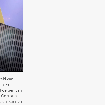
reld van
ben en
 koersen van
 Onrust is
elen, kunnen