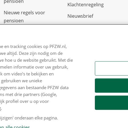
pensioen
Klachtenregeling
Nieuwe regels voor
Nieuwsbrief
pensioen
Digitale post
Zo staan we ervoor
Formulieren
Nieuws
e en tracking cookies op PFZW.nl,
we altijd. Deze zijn nodig om de
Voor de pers
we hoe u de website gebruikt. Met die
PFZW Dichtbij
amelen informatie over uw gebruik,
k om video’s te bekijken en
Werken bij PFZW
n gebruiken we unieke
e gegevens aan bestaande PFZW data
Responsible disclosure
s met drie partners (Google,
Digitale toegankelijkheid
k profiel over u op voor
.
Goed Bezig
jzigen' onderaan elke pagina.
n alle cookies.