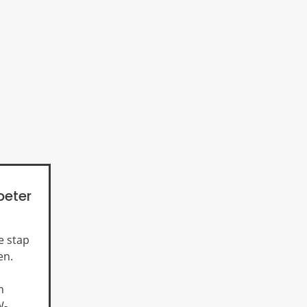
beter
e stap
en.
n
W-