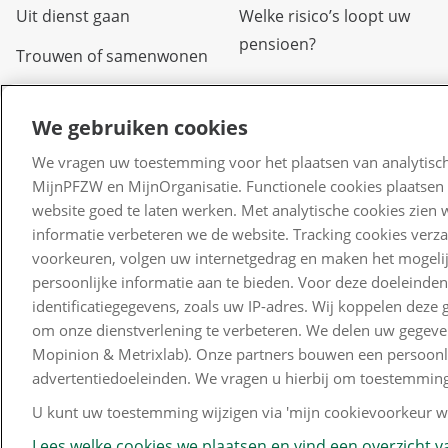
Uit dienst gaan
Welke risico’s loopt uw
pensioen?
Trouwen of samenwonen
Arbeidsongeschikt
We gebruiken cookies
Overlijden
We vragen uw toestemming voor het plaatsen van analytisch
Scheiden of uit elkaar
MijnPFZW en MijnOrganisatie. Functionele cookies plaatsen 
gaan
website goed te laten werken. Met analytische cookies zien 
informatie verbeteren we de website. Tracking cookies verz
Verlof
voorkeuren, volgen uw internetgedrag en maken het mogelij
persoonlijke informatie aan te bieden. Voor deze doeleinde
Kinderen
identificatiegegevens, zoals uw IP-adres. Wij koppelen dez
Waardeoverdracht
om onze dienstverlening te verbeteren. We delen uw gegeven
Mopinion & Metrixlab). Onze partners bouwen een persoonlij
advertentiedoeleinden. We vragen u hierbij om toestemming
U kunt uw toestemming wijzigen via 'mijn cookievoorkeur wi
Lees welke cookies we plaatsen en vind een overzicht va