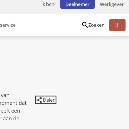
Ik ben:
Deelnemer
Werkgever
service
Zoeken
Mi
jn
PF
Z
W
 van
 moment dat
heeft een
r aan de