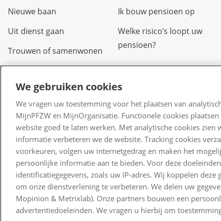
Nieuwe baan
Ik bouw pensioen op
Uit dienst gaan
Welke risico’s loopt uw
pensioen?
Trouwen of samenwonen
Arbeidsongeschikt
We gebruiken cookies
Overlijden
We vragen uw toestemming voor het plaatsen van analytisch
Scheiden of uit elkaar
MijnPFZW en MijnOrganisatie. Functionele cookies plaatsen 
gaan
website goed te laten werken. Met analytische cookies zien 
informatie verbeteren we de website. Tracking cookies verz
Verlof
voorkeuren, volgen uw internetgedrag en maken het mogelij
Kinderen
persoonlijke informatie aan te bieden. Voor deze doeleinde
identificatiegegevens, zoals uw IP-adres. Wij koppelen dez
Waardeoverdracht
om onze dienstverlening te verbeteren. We delen uw gegeven
Mopinion & Metrixlab). Onze partners bouwen een persoonlij
advertentiedoeleinden. We vragen u hierbij om toestemming