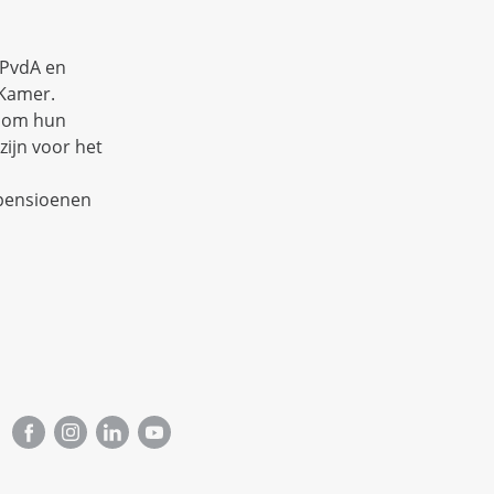
 PvdA en
 Kamer.
d om hun
zijn voor het
 pensioenen