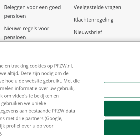
Beleggen voor een goed
Veelgestelde vragen
pensioen
Klachtenregeling
Nieuwe regels voor
Nieuwsbrief
pensioen
Digitale post
Zo staan we ervoor
Formulieren
Nieuws
e en tracking cookies op PFZW.nl,
we altijd. Deze zijn nodig om de
Voor de pers
we hoe u de website gebruikt. Met die
PFZW Dichtbij
amelen informatie over uw gebruik,
k om video’s te bekijken en
Werken bij PFZW
n gebruiken we unieke
e gegevens aan bestaande PFZW data
Responsible disclosure
s met drie partners (Google,
Digitale toegankelijkheid
k profiel over u op voor
.
Goed Bezig