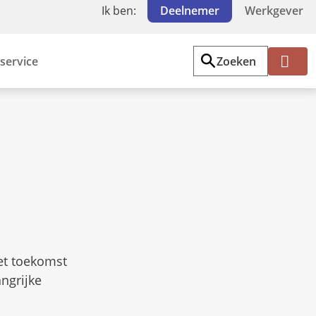
Ik ben:
Deelnemer
Werkgever
service
Zoeken
Mi
jn
PF
Z
W
et toekomst
ngrijke