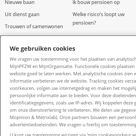
Nieuwe baan
Ik bouw pensioen op
Uit dienst gaan
Welke risico’s loopt uw
pensioen?
Trouwen of samenwonen
Arbeidsongeschikt
We gebruiken cookies
Overlijden
We vragen uw toestemming voor het plaatsen van analytisch
Scheiden of uit elkaar
MijnPFZW en MijnOrganisatie. Functionele cookies plaatsen 
gaan
website goed te laten werken. Met analytische cookies zien 
informatie verbeteren we de website. Tracking cookies verz
Verlof
voorkeuren, volgen uw internetgedrag en maken het mogelij
Kinderen
persoonlijke informatie aan te bieden. Voor deze doeleinde
identificatiegegevens, zoals uw IP-adres. Wij koppelen dez
Waardeoverdracht
om onze dienstverlening te verbeteren. We delen uw gegeven
Mopinion & Metrixlab). Onze partners bouwen een persoonlij
advertentiedoeleinden. We vragen u hierbij om toestemming
U kunt uw toestemming wijzigen via 'mijn cookievoorkeur wi