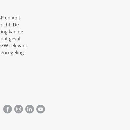
P en Volt
zicht. De
ting kan de
 dat geval
PFZW relevant
oenregeling