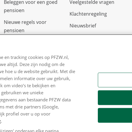
Beleggen voor een goed
Veelgestelde vragen
pensioen
Klachtenregeling
Nieuwe regels voor
Nieuwsbrief
pensioen
Digitale post
Zo staan we ervoor
Formulieren
Nieuws
e en tracking cookies op PFZW.nl,
we altijd. Deze zijn nodig om de
Voor de pers
we hoe u de website gebruikt. Met die
PFZW Dichtbij
amelen informatie over uw gebruik,
k om video’s te bekijken en
Werken bij PFZW
n gebruiken we unieke
e gegevens aan bestaande PFZW data
Responsible disclosure
s met drie partners (Google,
Digitale toegankelijkheid
k profiel over u op voor
.
Goed Bezig
jzigen' onderaan elke pagina.