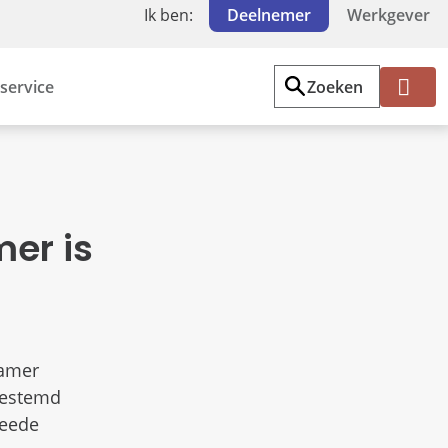
Ik ben:
Deelnemer
Werkgever
service
Zoeken
Mi
jn
PF
Z
W
er is
Kamer
gestemd
weede