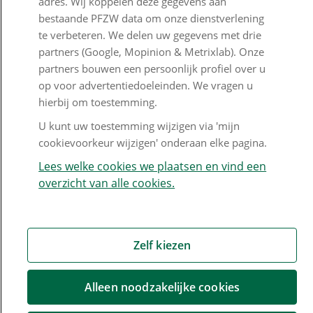
adres. Wij koppelen deze gegevens aan
bestaande PFZW data om onze dienstverlening
Nieuwsbrief
te verbeteren. We delen uw gegevens met drie
Digitale post
partners (Google, Mopinion & Metrixlab). Onze
partners bouwen een persoonlijk profiel over u
Formulieren
op voor advertentiedoeleinden. We vragen u
hierbij om toestemming.
U kunt uw toestemming wijzigen via 'mijn
Disclaimer en copyright
Privacy en cookies
cookievoorkeur wijzigen' onderaan elke pagina.
Mijn cookievoorkeur wijzigen
Lees welke cookies we plaatsen en vind een
overzicht van alle cookies.
Zelf kiezen
Alleen noodzakelijke cookies