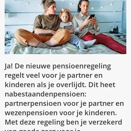
d
n
b
u
e
z
i
g
Ja! De nieuwe pensioenregeling
regelt veel voor je partner en
kinderen als je overlijdt. Dit heet
nabestaandenpensioen:
partnerpensioen voor je partner en
wezenpensioen voor je kinderen.
Met deze regeling ben je verzekerd