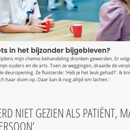
iets in het bijzonder bijgebleven?
 tijdens mijn chemo-behandeling dronken geworden. Er vol
mijn ouders en de arts. Toen ze weggingen, draaide de verp
 deuropening. Ze fluisterde: 'Heb je het leuk gehad?'. Ik knik
ch haar duim op. Daar kan ik nog altijd om lachen.'
ERD NIET GEZIEN ALS PATIËNT, 
PERSOON