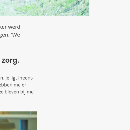
nker werd
egen. 'We
 zorg.
. Je ligt ineens
hebben me er
ze bleven bij me