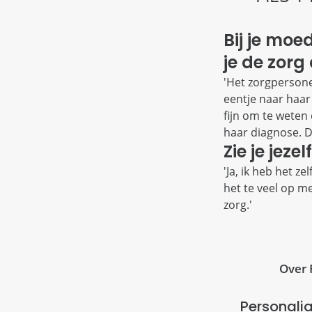
Bij je moe
je de zorg
'Het zorgpersone
eentje naar haar 
fijn om te weten
haar diagnose. D
Zie je jeze
'Ja, ik heb het z
het te veel op m
zorg.'
Over 
Personali