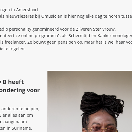
ogen in Amersfoort
ls nieuwslezeres bij Qmusic en is hier nog elke dag te horen tuss
radio personality genomineerd voor de Zilveren Ster Vrouw.
enteert ze online programma’s als Schermtijd en Kankermonologen
als freelancer. Ze bouwt geen pensioen op, maar het is wel haar 
0e te regelen.
 B heeft
ondering voor
n anderen te helpen,
B er alles aan om
 zo aangenaam
ken in Suriname.