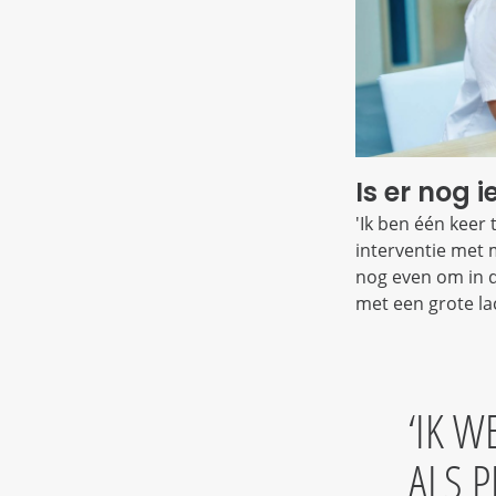
Is er nog 
'Ik ben één keer
interventie met 
nog even om in de
met een grote la
IK W
ALS 