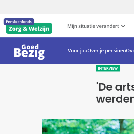
Mijn situatie verandert
Voor jou
Over je pensioen
Ove
INTERVIEW
'De ar
werden