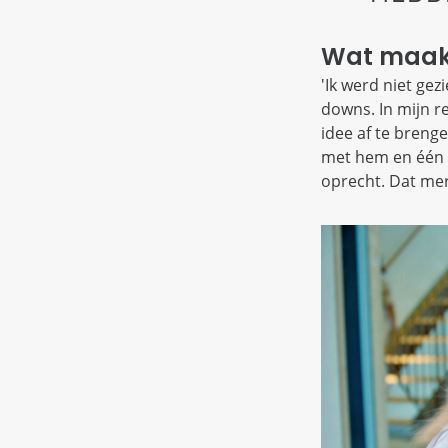
Wat maakte
'Ik werd niet ge
downs. In mijn re
idee af te breng
met hem en één 
oprecht. Dat merk