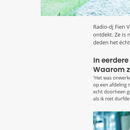
Radio-dj Fien 
ontdekt. Ze is
deden het écht
In eerdere
Waarom zij
'Het was onwerkel
op een afdeling
echt doorheen ge
als ik niet durfd