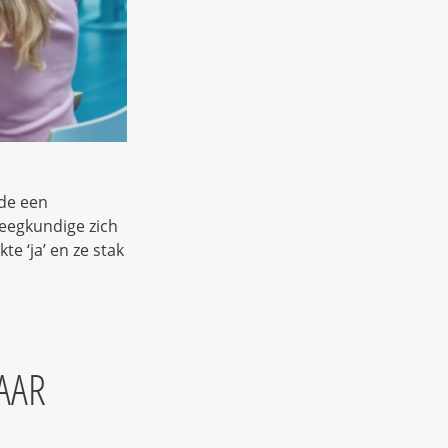
gde een
leegkundige zich
te ‘ja’ en ze stak
MAAR