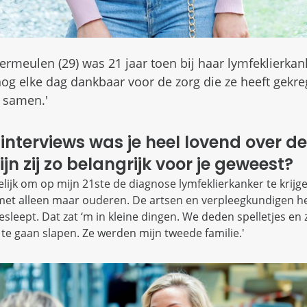
Vermeulen (29) was 21 jaar toen bij haar lymfeklierka
 nog elke dag dankbaar voor de zorg die ze heeft gekr
 samen.'
 interviews was je heel lovend over de
n zij zo belangrijk voor je geweest?
ijk om op mijn 21ste de diagnose lymfeklierkanker te krijgen
 met alleen maar ouderen. De artsen en verpleegkundigen 
sleept. Dat zat ‘m in kleine dingen. We deden spelletjes en 
e te gaan slapen. Ze werden mijn tweede familie.'