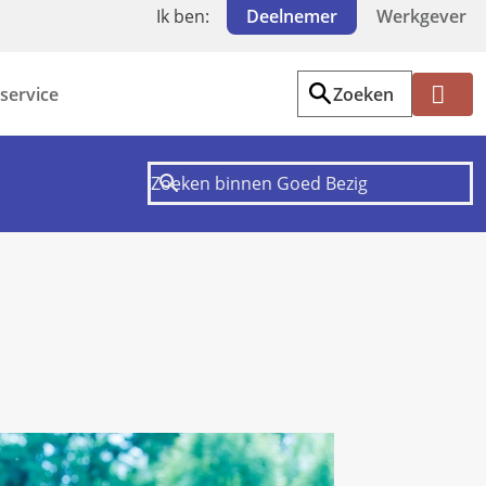
Ik ben:
Deelnemer
Werkgever
service
Zoeken
Mi
jn
PF
Z
W