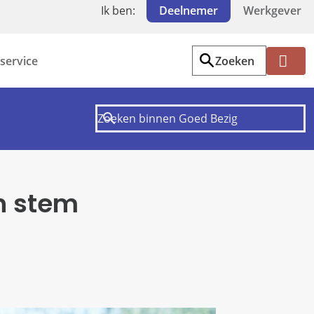
Ik ben:
Deelnemer
Werkgever
service
Zoeken
Mi
jn
PF
Z
W
jn stem