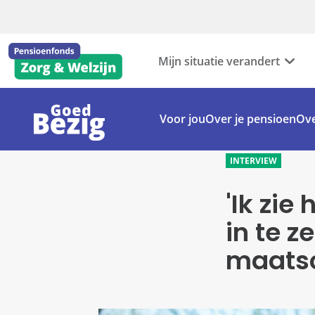
Mijn situatie verandert
Voor jou
Over je pensioen
Ove
INTERVIEW
'Ik zie
in te z
maatsc