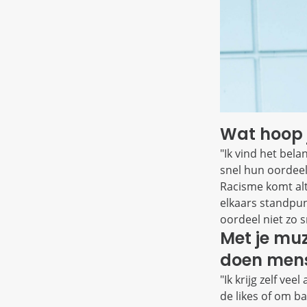
Wat hoop 
"Ik vind het bel
snel hun oordeel
Racisme komt alt
elkaars standpun
oordeel niet zo 
Met je muz
doen mens
"Ik krijg zelf v
de likes of om b