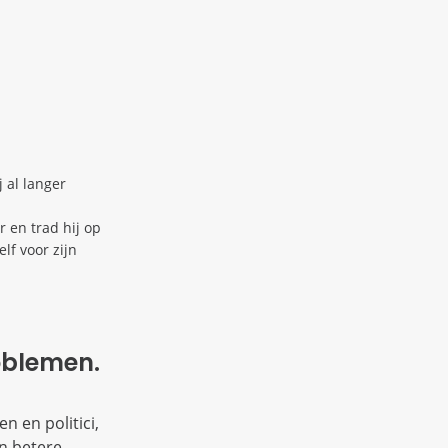
j al langer
r en trad hij op
lf voor zijn
oblemen.
n en politici,
en betere