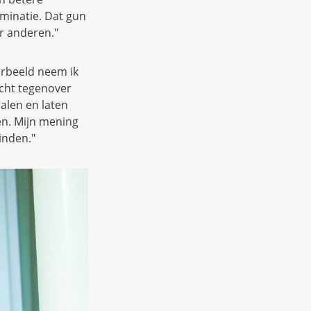
iminatie. Dat gun
or anderen."
orbeeld neem ik
echt tegenover
ralen en laten
en. Mijn mening
inden."