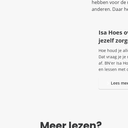
hebben voor de m
anderen. Daar he
Isa Hoes o
jezelf zor
Hoe houd je all
Dat vraag je je
af. BN'er Isa H
en lessen met 
Lees me
Meer lezen?