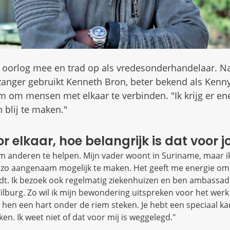
 oorlog mee en trad op als vredesonderhandelaar. Na
zanger gebruikt Kenneth Bron, beter bekend als Kenny 
 om mensen met elkaar te verbinden. "Ik krijg er en
blij te maken."
r elkaar, hoe belangrijk is dat voor j
m anderen te helpen. Mijn vader woont in Suriname, maar ik
o aangenaam mogelijk te maken. Het geeft me energie om t
rdt. Ik bezoek ook regelmatig ziekenhuizen en ben ambassa
ilburg. Zo wil ik mijn bewondering uitspreken voor het werk
en een hart onder de riem steken. Je hebt een speciaal k
ken. Ik weet niet of dat voor mij is weggelegd."