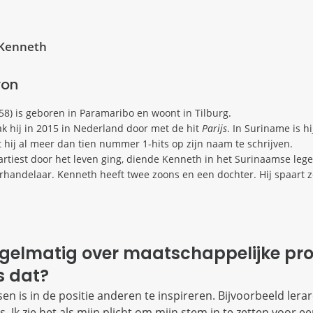
 Kenneth
ron
58) is geboren in Paramaribo en woont in Tilburg.
ak hij in 2015 in Nederland door met de hit
Parijs
. In Suriname is hi
 hij al meer dan tien nummer 1-hits op zijn naam te schrijven.
 artiest door het leven ging, diende Kenneth in het Surinaamse lege
handelaar. Kenneth heeft twee zoons en een dochter. Hij spaart ze
regelmatig over maatschappelijke pr
 dat?
n is in de positie anderen te inspireren. Bijvoorbeeld lerare
 Ik zie het als mijn plicht om mijn stem in te zetten voor e