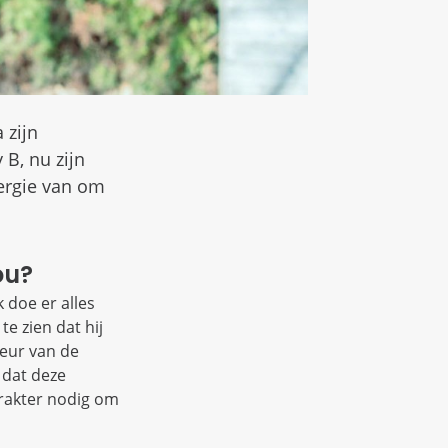
 zijn
B, nu zijn
ergie van om
ou?
 doe er alles
e zien dat hij
deur van de
 dat deze
arakter nodig om