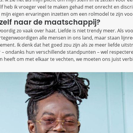
lf heb ik vroeger veel te maken gehad met onrecht en discr
il mijn eigen ervaringen inzetten om een rolmodel te zijn vo
e zelf naar de maatschappij?
oordig zo vaak over haat. Liefde is niet trendy meer. Als vo
 vertegenwoordigen alle mensen in ons land, maar staan lijnr
lement. Ik denk dat het goed zou zijn als ze meer liefde uitst
ar – ondanks hun verschillende standpunten – wel respecter
zin heeft om met elkaar te vechten, we moeten ons juist verb