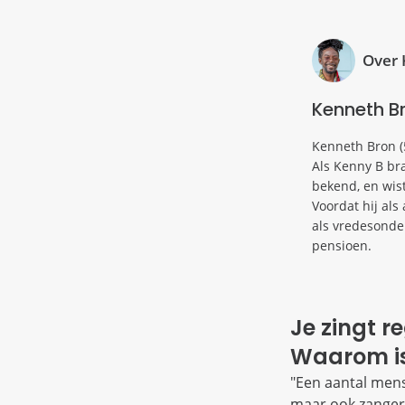
Over
Kenneth B
Kenneth Bron (
Als Kenny B br
bekend, en wist
Voordat hij als
als vredesonder
pensioen.
Je zingt 
Waarom is
"Een aantal mense
maar ook zangers.