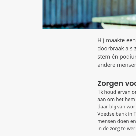
Hij maakte een
doorbraak als 
stem én podium
andere mensen 
Zorgen voo
"Ik houd ervan o
aan om het hem z
daar blij van wo
Voedselbank in T
mensen doen en h
in de zorg te wer