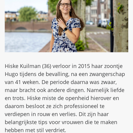
d
n
b
u
e
z
i
g
Hiske Kuilman (36) verloor in 2015 haar zoontje
Hugo tijdens de bevalling, na een zwangerschap
van 41 weken. De periode daarna was zwaar,
maar bracht ook andere dingen. Namelijk liefde
en trots. Hiske miste de openheid hierover en
daarom besloot ze zich professioneel te
verdiepen in rouw en verlies. Dit zijn haar
belangrijkste tips voor vrouwen die te maken
hebben met stil verdriet.