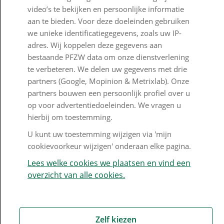
video’s te bekijken en persoonlijke informatie
Veelgestelde vragen
aan te bieden. Voor deze doeleinden gebruiken
Klachtenregeling
we unieke identificatiegegevens, zoals uw IP-
adres. Wij koppelen deze gegevens aan
Nieuwsbrief
bestaande PFZW data om onze dienstverlening
te verbeteren. We delen uw gegevens met drie
Digitale post
partners (Google, Mopinion & Metrixlab). Onze
Formulieren
partners bouwen een persoonlijk profiel over u
op voor advertentiedoeleinden. We vragen u
hierbij om toestemming.
Disclaimer en copyright
Privacy en cookies
U kunt uw toestemming wijzigen via 'mijn
cookievoorkeur wijzigen' onderaan elke pagina.
Mijn cookievoorkeur wijzigen
Lees welke cookies we plaatsen en vind een
overzicht van alle cookies.
Zelf kiezen