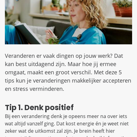
d
n
b
u
e
z
i
g
Veranderen er vaak dingen op jouw werk? Dat
kan best uitdagend zijn. Maar hoe jij ermee
omgaat, maakt een groot verschil. Met deze 5
tips kun je veranderingen makkelijker accepteren
en stress verminderen.
Tip 1. Denk positief
Bij een verandering denk je opeens meer na over iets
wat altijd vanzelf ging. Dat kost energie én je weet niet
zeker wat de uitkomst zal zijn. Je brein heeft hier