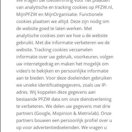
We vragen uw toestemming voor het plaatsen
van analytische en tracking cookies op PFZW.nl,
Werken bij PFZW
MijnPFZW en MijnOrganisatie. Functionele
Responsible disclosure
cookies plaatsen we altijd. Deze zijn nodig om
de website goed te laten werken. Met
Digitale toegankelijkheid
analytische cookies zien we hoe u de website
gebruikt. Met die informatie verbeteren we de
Goed Bezig
website. Tracking cookies verzamelen
informatie over uw gebruik, voorkeuren, volgen
Klantenservice
uw internetgedrag en maken het mogelijk om
video’s te bekijken en persoonlijke informatie
Contact
aan te bieden. Voor deze doeleinden gebruiken
Veelgestelde vragen
we unieke identificatiegegevens, zoals uw IP-
adres. Wij koppelen deze gegevens aan
Klachtenregeling
bestaande PFZW data om onze dienstverlening
te verbeteren. We delen uw gegevens met drie
Nieuwsbrief
partners (Google, Mopinion & Metrixlab). Onze
Digitale post
partners bouwen een persoonlijk profiel over u
op voor advertentiedoeleinden. We vragen u
Formulieren