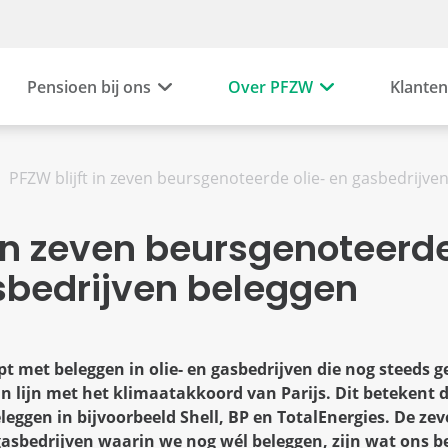
Pensioen bij ons
Over PFZW
Klanten
PFZW blijft in zeven beursgenoteerde olie- en gasbedrijve
 in zeven beursgenoteerd
sbedrijven beleggen
pt met beleggen in olie- en gasbedrijven die nog steeds g
n lijn met het klimaatakkoord van Parijs. Dit betekent 
eleggen in bijvoorbeeld Shell, BP en TotalEnergies. De ze
gasbedrijven waarin we nog wél beleggen, zijn wat ons be