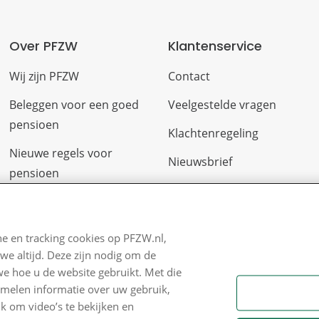
Over PFZW
Klantenservice
Wij zijn PFZW
Contact
Beleggen voor een goed
Veelgestelde vragen
pensioen
Klachtenregeling
Nieuwe regels voor
Nieuwsbrief
pensioen
Digitale post
Zo staan we ervoor
Formulieren
Nieuws
e en tracking cookies op PFZW.nl,
we altijd. Deze zijn nodig om de
Voor de pers
we hoe u de website gebruikt. Met die
PFZW Dichtbij
amelen informatie over uw gebruik,
k om video’s te bekijken en
Werken bij PFZW