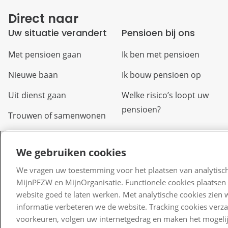
Direct naar
Uw situatie verandert
Pensioen bij ons
Met pensioen gaan
Ik ben met pensioen
Nieuwe baan
Ik bouw pensioen op
Uit dienst gaan
Welke risico’s loopt uw
pensioen?
Trouwen of samenwonen
Arbeidsongeschikt
We gebruiken cookies
Overlijden
We vragen uw toestemming voor het plaatsen van analytisch
Scheiden of uit elkaar
MijnPFZW en MijnOrganisatie. Functionele cookies plaatsen 
gaan
website goed te laten werken. Met analytische cookies zien 
informatie verbeteren we de website. Tracking cookies verz
Verlof
voorkeuren, volgen uw internetgedrag en maken het mogelij