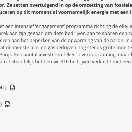
or. Ze zetten overtuigend in op de omzetting van fossiel
uceren op dit moment al voornamelijk energie met een l
t een intensief ‘engagement’ programma richting de olie- e
prek aan zijn gegaan om deze bedrijven aan te sporen een 
veren aan het beperken van de opwarming van de aarde. In 
dat de meeste olie- en gasbedrijven nog steeds grote moeit
arijs. Een aantal investeren zeker in verduurzaming, maar h
aam. Uiteindelijk hebben we 310 bedrijven verkocht met een 
NL)
)