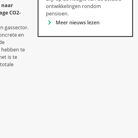
e naar
ontwikkelingen rondom
age CO2-
pensioen.
Meer nieuws lezen
n gassector.
concrete en
de
e hebben te
et is te
totale