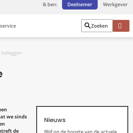
Ik ben:
Deelnemer
Werkgever
service
Zoeken
Mi
jn
PF
n beleggen
Z
W
e
een
dat we sinds
Nieuws
ven
treft de
Blijf op de hoogte van de actuele