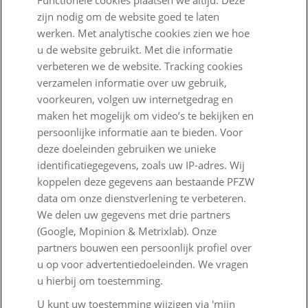
Functionele cookies plaatsen we altijd. Deze
Nieuwe regels voor pensioen
zijn nodig om de website goed te laten
werken. Met analytische cookies zien we hoe
Zo staan we ervoor
u de website gebruikt. Met die informatie
Nieuws
verbeteren we de website. Tracking cookies
verzamelen informatie over uw gebruik,
Voor de pers
voorkeuren, volgen uw internetgedrag en
maken het mogelijk om video’s te bekijken en
PFZW Dichtbij
persoonlijke informatie aan te bieden. Voor
Werken bij PFZW
deze doeleinden gebruiken we unieke
identificatiegegevens, zoals uw IP-adres. Wij
Responsible disclosure
koppelen deze gegevens aan bestaande PFZW
data om onze dienstverlening te verbeteren.
Digitale toegankelijkheid
We delen uw gegevens met drie partners
Goed Bezig
(Google, Mopinion & Metrixlab). Onze
partners bouwen een persoonlijk profiel over
u op voor advertentiedoeleinden. We vragen
Klantenservice
u hierbij om toestemming.
Contact
U kunt uw toestemming wijzigen via 'mijn