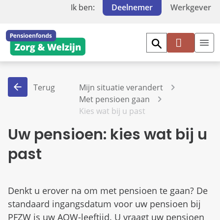
Ik ben:
Deelnemer
Werkgever
Mi
jn
PF
Terug
Mijn situatie verandert
Z
Met pensioen gaan
W
Kies wat bij u past
Uw pensioen: kies wat bij u
past
Denkt u erover na om met pensioen te gaan? De
standaard ingangsdatum voor uw pensioen bij
PFZW is uw AOW-leeftijd. U vraagt uw pensioen