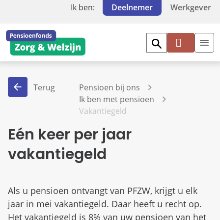
Ik ben:
Deelnemer
Werkgever
Mi
jn
PF
Terug
Pensioen bij ons
Z
Ik ben met pensioen
W
Vakantiegeld
Eén keer per jaar
vakantiegeld
Als u pensioen ontvangt van PFZW, krijgt u elk
jaar in mei vakantiegeld. Daar heeft u recht op.
Het vakantiegeld is 8% van uw pensioen van het