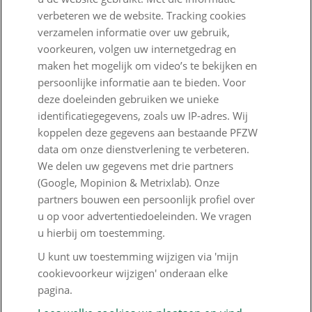
Nieuws
verbeteren we de website. Tracking cookies
verzamelen informatie over uw gebruik,
Voor de pers
voorkeuren, volgen uw internetgedrag en
maken het mogelijk om video’s te bekijken en
PFZW Dichtbij
persoonlijke informatie aan te bieden. Voor
Werken bij PFZW
deze doeleinden gebruiken we unieke
identificatiegegevens, zoals uw IP-adres. Wij
Responsible disclosure
koppelen deze gegevens aan bestaande PFZW
data om onze dienstverlening te verbeteren.
Digitale toegankelijkheid
We delen uw gegevens met drie partners
Goed Bezig
(Google, Mopinion & Metrixlab). Onze
partners bouwen een persoonlijk profiel over
u op voor advertentiedoeleinden. We vragen
Klantenservice
u hierbij om toestemming.
Contact
U kunt uw toestemming wijzigen via 'mijn
cookievoorkeur wijzigen' onderaan elke
Veelgestelde vragen
pagina.
Klachtenregeling