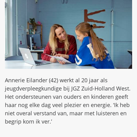
d
n
b
u
e
z
i
g
Annerie Eilander (42) werkt al 20 jaar als
jeugdverpleegkundige bij JGZ Zuid-Holland West.
Het ondersteunen van ouders en kinderen geeft
haar nog elke dag veel plezier en energie. ‘Ik heb
niet overal verstand van, maar met luisteren en
begrip kom ik ver.’