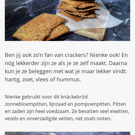
d
n
b
u
e
z
i
g
Ben jij ook zo’n fan van crackers? Nienke ook! En
nóg lekkerder zijn ze als je ze zelf maakt. Daarna
kun je ze beleggen met wat je maar lekker vindt:
hartig, zoet, vlees of hummus.
Nienke gebruikt voor dit knäckebröd
zonnebloempitten, lijnzaad en pompoenpitten. Pitten
en zaden zijn heel voedzaam. Ze bevatten veel eiwitten,
vezels en onverzadigde vetten, net zoals noten.