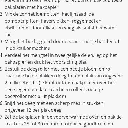
Verwarm de oven voor op 180 graden en bekleed twee
bakplaten met bakpapier
Mix de zonnebloempitten, het lijnzaad, de
pompoenpitten, havervlokken, roggemeel en
eiwitpoeder door elkaar en voeg als laatst het water
toe
Meng het beslag goed door elkaar – met je handen of
in de keukenmachine
Verdeel het mengsel in twee gelijke delen, leg op het
bakpapier en druk het voorzichtig plat
Bestuif de deegroller met een beetje bloem en rol
daarmee beide plakken deeg tot een plak van ongeveer
2 millimeter dik (je kunt ook een bakpapier over het
deeg leggen en daar overheen rollen, zodat je
deegroller niet blijft plakken)
Snijd het deeg met een scherp mes in stukken;
ongeveer 12 per plak deeg
Zet de bakplaten in de voorverwarmde oven en bak de
crackers 25 tot 30 minuten totdat ze goudbruin en