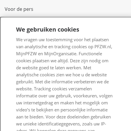
Voor de pers
PFZW Dichtbij
We gebruiken cookies
Werken bij PFZW
We vragen uw toestemming voor het plaatsen
Responsible disclosure
van analytische en tracking cookies op PFZW.nl,
MijnPFZW en MijnOrganisatie. Functionele
Digitale toegankelijkheid
cookies plaatsen we altijd. Deze zijn nodig om
Goed Bezig
de website goed te laten werken. Met
analytische cookies zien we hoe u de website
gebruikt. Met die informatie verbeteren we de
Klantenservice
website. Tracking cookies verzamelen
Contact
informatie over uw gebruik, voorkeuren, volgen
uw internetgedrag en maken het mogelijk om
Veelgestelde vragen
video’s te bekijken en persoonlijke informatie
aan te bieden. Voor deze doeleinden gebruiken
Klachtenregeling
we unieke identificatiegegevens, zoals uw IP-
Nieuwsbrief
adres. Wij koppelen deze gegevens aan