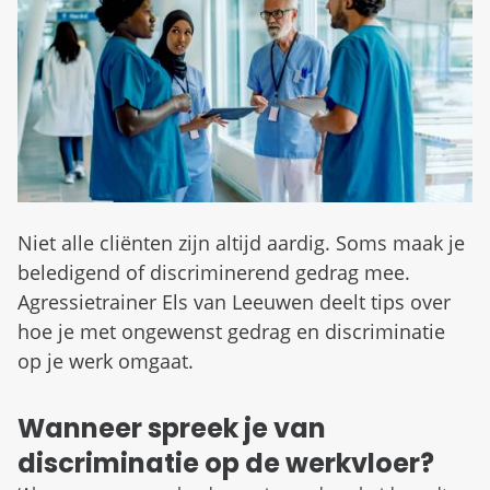
d
n
b
u
e
z
i
g
Niet alle cliënten zijn altijd aardig. Soms maak je
beledigend of discriminerend gedrag mee.
Agressietrainer Els van Leeuwen deelt tips over
hoe je met ongewenst gedrag en discriminatie
op je werk omgaat.
Wanneer spreek je van
discriminatie op de werkvloer?