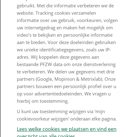
Klantenservice
gebruikt. Met die informatie verbeteren we de
website. Tracking cookies verzamelen
Contact
informatie over uw gebruik, voorkeuren, volgen
uw internetgedrag en maken het mogelijk om
Veelgestelde vragen
video’s te bekijken en persoonlijke informatie
aan te bieden. Voor deze doeleinden gebruiken
Klachtenregeling
we unieke identificatiegegevens, zoals uw IP-
Nieuwsbrief
adres. Wij koppelen deze gegevens aan
bestaande PFZW data om onze dienstverlening
Digitale post
te verbeteren. We delen uw gegevens met drie
partners (Google, Mopinion & Metrixlab). Onze
Formulieren
partners bouwen een persoonlijk profiel over u
op voor advertentiedoeleinden. We vragen u
hierbij om toestemming.
Disclaimer en copyright
Privacy en cookies
U kunt uw toestemming wijzigen via 'mijn
Mijn cookievoorkeur wijzigen
cookievoorkeur wijzigen' onderaan elke pagina.
Lees welke cookies we plaatsen en vind een
overzicht van alle cookies.