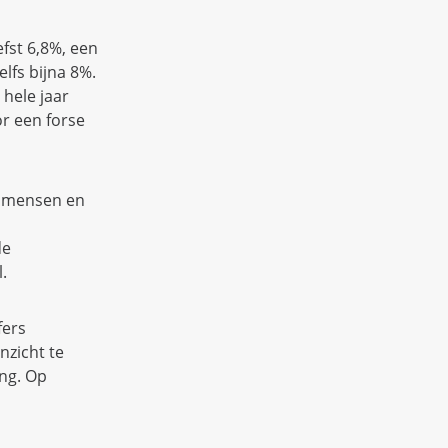
fst 6,8%, een
lfs bijna 8%.
 hele jaar
r een forse
e mensen en
de
l.
fers
nzicht te
ng. Op