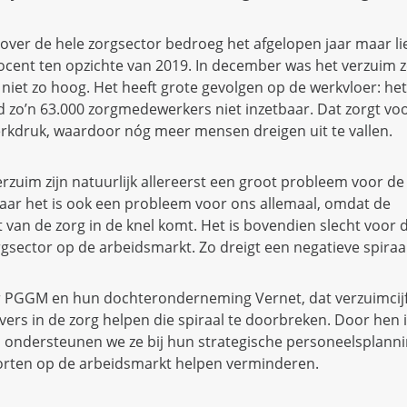
ver de hele zorgsector bedroeg het afgelopen jaar maar lie
ocent ten opzichte van 2019. In december was het verzuim ze
niet zo hoog. Het heeft grote gevolgen op de werkvloer: het
 zo’n 63.000 zorgmedewerkers niet inzetbaar. Dat zorgt voo
rkdruk, waardoor nóg meer mensen dreigen uit te vallen.
rzuim zijn natuurlijk allereerst een groot probleem voor d
 Maar het is ook een probleem voor ons allemaal, omdat de
t van de zorg in de knel komt. Het is bovendien slecht voor 
rgsector op de arbeidsmarkt. Zo dreigt een negatieve spiraa
 PGGM en hun dochteronderneming Vernet, dat verzuimcij
vers in de zorg helpen die spiraal te doorbreken. Door hen i
 ondersteunen we ze bij hun strategische personeelsplanni
ekorten op de arbeidsmarkt helpen verminderen.