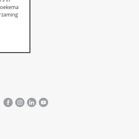
Broekema
urzaming