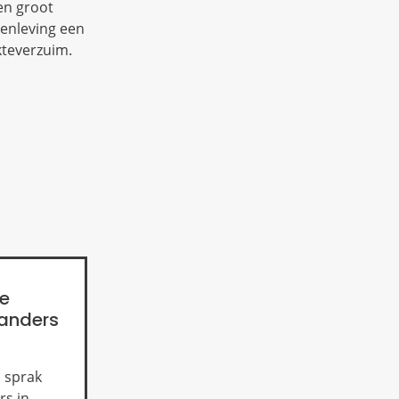
en groot
enleving een
kteverzuim.
de
 anders
 sprak
rs in