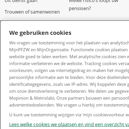
Uit dienst gaan
Welke risico’s loopt uw
pensioen?
Trouwen of samenwonen
Arbeidsongeschikt
We gebruiken cookies
Overlijden
We vragen uw toestemming voor het plaatsen van analytisch
Scheiden of uit elkaar
MijnPFZW en MijnOrganisatie. Functionele cookies plaatsen 
gaan
website goed te laten werken. Met analytische cookies zien 
informatie verbeteren we de website. Tracking cookies verz
Verlof
voorkeuren, volgen uw internetgedrag en maken het mogelij
Kinderen
persoonlijke informatie aan te bieden. Voor deze doeleinde
identificatiegegevens, zoals uw IP-adres. Wij koppelen dez
Waardeoverdracht
om onze dienstverlening te verbeteren. We delen uw gegeven
Mopinion & Metrixlab). Onze partners bouwen een persoonlij
advertentiedoeleinden. We vragen u hierbij om toestemming
U kunt uw toestemming wijzigen via 'mijn cookievoorkeur wi
Lees welke cookies we plaatsen en vind een overzicht va
Disclaimer en