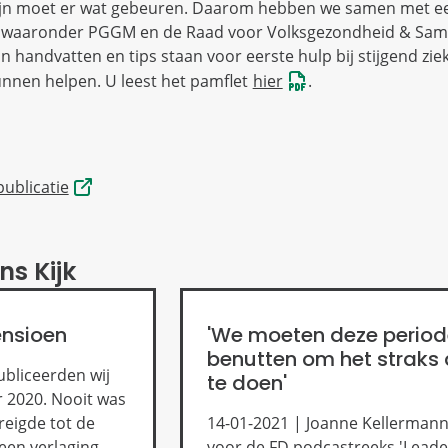
ijn moet er wat gebeuren. Daarom hebben we samen met e
s, waaronder PGGM en de Raad voor Volksgezondheid & Sam
n handvatten en tips staan voor eerste hulp bij stijgend zie
unnen helpen. U leest het pamflet
hier
.
ublicatie
ns Kijk
ensioen
'We moeten deze perio
benutten om het straks
ubliceerden wij
te doen'
r 2020. Nooit was
reigde tot de
14-01-2021 | Joanne Kellermann
 een verlaging
voor de FD podcastreeks 'Leade